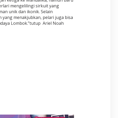
gan ketiga ke Mandalika, namun baru
lari mengelilingi sirkuit yang
n unik dan ikonik. Selain
yang menakjubkan, pelari juga bisa
udaya Lombok.”tutup Ariel Noah