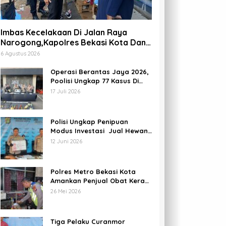
Imbas Kecelakaan Di Jalan Raya
Narogong,Kapolres Bekasi Kota Dan
Para PJU Tinjau TPST Bantargebang
6 Agustus 2026
Operasi Berantas Jaya 2026,
Poolisi Ungkap 77 Kasus Di
Kota Bekasi Dan Amankan 69
17 Juli 2026
Pelaku
Polisi Ungkap Penipuan
Modus Investasi Jual Hewan
Kurban Di Bekasi, Kerugian
12 Juni 2026
Hampir 1 Miliar
Polres Metro Bekasi Kota
Amankan Penjual Obat Keras
Daftar G Di Kota Bekasi
26 Mei 2026
Tiga Pelaku Curanmor