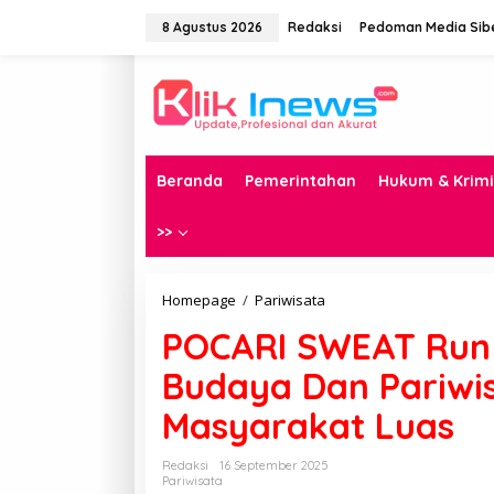
Lewati
ke
8 Agustus 2026
Redaksi
Pedoman Media Sib
konten
Beranda
Pemerintahan
Hukum & Krimi
>>
POCARI
Homepage
/
Pariwisata
SWEAT
POCARI SWEAT Run 
Run
2025,Perkenalkan
Budaya Dan Pariwi
Budaya
Dan
Masyarakat Luas
Pariwisata
Lombok
Kepada
Redaksi
16 September 2025
Masyarakat
Pariwisata