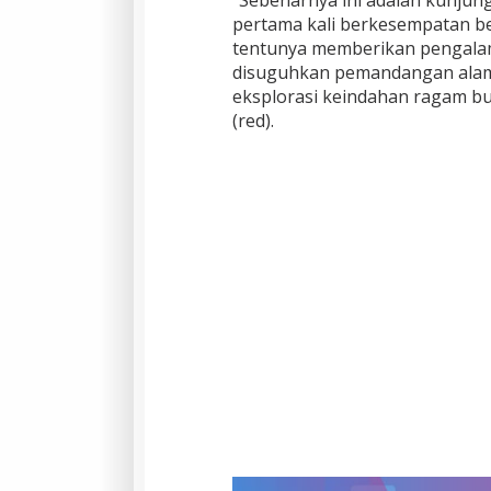
“Sebenarnya ini adalah kunjun
pertama kali berkesempatan ber
tentunya memberikan pengalama
disuguhkan pemandangan alam 
eksplorasi keindahan ragam b
(red).