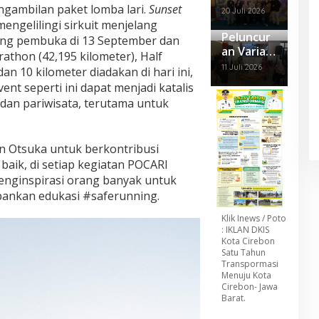
gambilan paket lomba lari.
Sunset
an
n dan
Peluang
Dengan
20 Juli 2026
Ekonomi
mengelilingi sirkuit menjelang
Layanan
Bagi
Refrigera
Peluncur
Rakyat,
Langsung
Badan
ang pembuka di 13 September dan
n R32
an Varian
BRI
Di UMKM
Usaha
athon (42,195 kilometer), Half
NATARIG
Menara
5K Run
11 Juli 2026
an 10 kilometer diadakan di hari ini,
A
BRILiaN
ent seperti ini dapat menjadi katalis
Panasoni
Turut
an pariwisata, terutama untuk
c,
Menduku
Dirancan
ng
g Khusus
Seminar
n Otsuka untuk berkontribusi
Minimalis
Nasional
baik, di setiap kegiatan POCARI
t Dan
Koperasi
Modern
nginspirasi orang banyak untuk
Desa
Berkolab
Merah
ankan edukasi #saferunning.
orasi
Putih
Klik Inews / Poto
Dengan
: IKLAN DKIS
IAI Jabar
Kota Cirebon
Satu Tahun
Transpormasi
Menuju Kota
Cirebon- Jawa
Barat.