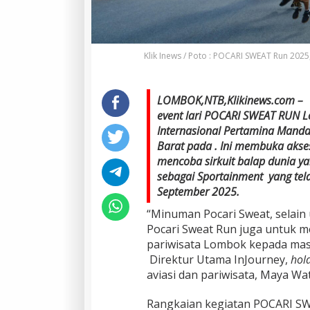
Klik Inews / Poto : POCARI SWEAT Run 20
LOMBOK,NTB,Klikinews.com – 
event lari POCARI SWEAT RUN L
Internasional Pertamina Manda
Barat pada . Ini membuka akse
mencoba sirkuit balap dunia y
sebagai
Sportainment
yang tela
September 2025.
“Minuman Pocari Sweat, selain
Pocari Sweat Run juga untuk 
pariwisata Lombok kepada masy
Direktur Utama InJourney,
hol
aviasi dan pariwisata, Maya W
Rangkaian kegiatan POCARI SW