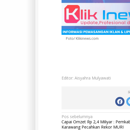
Poto/ Klikinews.com
Editor: Aisyahra Mulyawati
I
Navigasi
Pos sebelumnya
Capai Omzet Rp 2,4 Miliyar : Pemka
pos
Karawang Pecahkan Rekor MURI