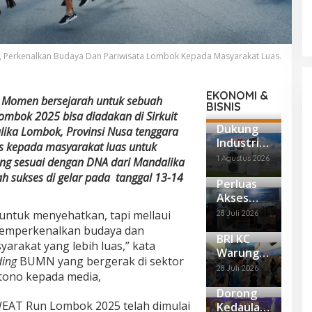
25, Perkenalkan Budaya Dan Pariwisata Lombok Kepada Masyarakat Luas.
EKONOMI &
Momen bersejarah untuk sebuah
BISNIS
ombok 2025 bisa diadakan di Sirkuit
Dukung
lika Lombok, Provinsi Nusa tenggara
Industri
s kepada masyarakat luas untuk
Dalam
1 Agustus 2026
ang sesuai dengan DNA dari Mandalika
Negeri
h sukses di gelar pada tanggal 13-14
Perluas
Tersertifi
Akses
kasi
Inklusi
TKDN,
 untuk menyehatkan, tapi mellaui
28 Juli 2026
Keuanga
Panasoni
memperkenalkan budaya dan
BRI KC
n,BRI
c Resmi
arakat yang lebih luas,” kata
Warung
Depok
Produksi
ding
BUMN yang bergerak di sektor
Buncit
Maksimal
AC Floor
28 Juli 2026
atono kepada media,
Tawarkan
kan Agen
Standing
Dorong
Solusi
BRILink
PB5
EAT Run Lombok 2025 telah dimulai
Kedaulat
Keuanga
Memberi
Series