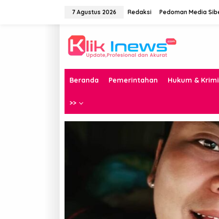
Lewati
ke
7 Agustus 2026
Redaksi
Pedoman Media Sib
konten
Beranda
Pemerintahan
Hukum & Krimi
>>