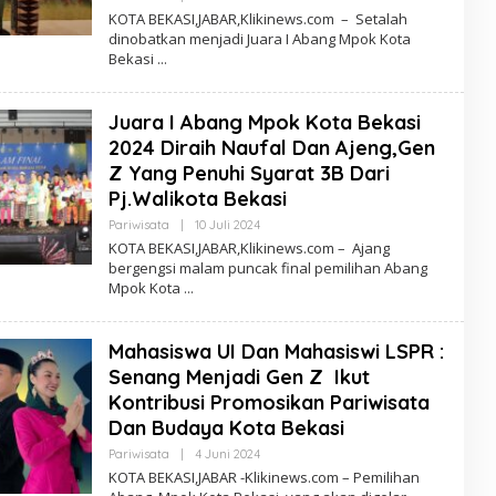
Redaksi
KOTA BEKASI,JABAR,Klikinews.com – Setalah
dinobatkan menjadi Juara I Abang Mpok Kota
Bekasi
Juara I Abang Mpok Kota Bekasi
2024 Diraih Naufal Dan Ajeng,Gen
Z Yang Penuhi Syarat 3B Dari
Pj.Walikota Bekasi
Oleh
Pariwisata
|
10 Juli 2024
Redaksi
KOTA BEKASI,JABAR,Klikinews.com – Ajang
bergengsi malam puncak final pemilihan Abang
Mpok Kota
Mahasiswa UI Dan Mahasiswi LSPR :
Senang Menjadi Gen Z Ikut
Kontribusi Promosikan Pariwisata
Dan Budaya Kota Bekasi
Oleh
Pariwisata
|
4 Juni 2024
Redaksi
KOTA BEKASI,JABAR -Klikinews.com – Pemilihan