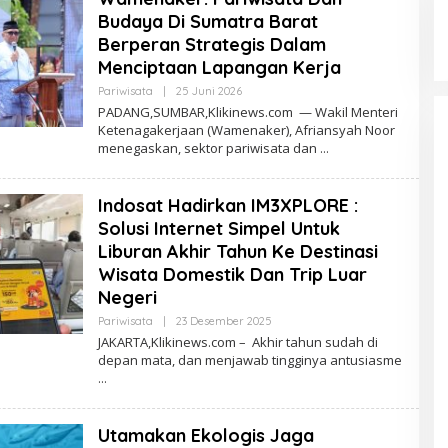
Budaya Di Sumatra Barat
Berperan Strategis Dalam
Menciptaan Lapangan Kerja
Oleh
Pariwisata
|
25 Juni 2026
Redaksi
PADANG,SUMBAR,Klikinews.com — Wakil Menteri
Ketenagakerjaan (Wamenaker), Afriansyah Noor
menegaskan, sektor pariwisata dan
Indosat Hadirkan IM3XPLORE :
Solusi Internet Simpel Untuk
Liburan Akhir Tahun Ke Destinasi
Wisata Domestik Dan Trip Luar
Negeri
Oleh
Pariwisata
|
23 Desember 2025
Redaksi
JAKARTA,Klikinews.com – Akhir tahun sudah di
depan mata, dan menjawab tingginya antusiasme
Utamakan Ekologis Jaga