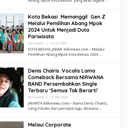
Abang Mpok Kota Bekasi yang akan digelar
Kota Bekasi Memanggil Gen Z
Melalui Pemilihan Abang Mpok
2024 Untuk Menjadi Duta
Pariwisata
Oleh
Pariwisata
|
4 Juni 2024
Redaksi
KOTA BEKASI, JABAR -Klikinews.com – Melalui
Pemilihan Abang Mpok Kota Bekasi 2024
Denis Chairis :Vocalis Lama
Comeback Bersama NIRWANA
BAND Persembahkan Single
Terbaru ‘Semua Tak Berarti’
Oleh
Pariwisata
|
25 Mei 2024
Redaksi
JAKARTA (klikinews.com) – Nama Denis Chairis,
sang Vokalis dan pencipta lagu Nirwana
Melaui Corporate