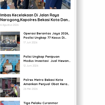
Pariwisata
Imbas Kecelakaan Di Jalan Raya
estival Kuliner Ngabuburit Fest
Narogong,Kapolres Bekasi Kota Dan
Para PJU Tinjau TPST Bantargebang
Ramadan Hadir Kembali Di Sum
6 Agustus 2026
Bekasi
Operasi Berantas Jaya 2026,
April 2023
Poolisi Ungkap 77 Kasus Di
Kota Bekasi Dan Amankan 69
17 Juli 2026
Pelaku
Polisi Ungkap Penipuan
Modus Investasi Jual Hewan
Kurban Di Bekasi, Kerugian
12 Juni 2026
Hampir 1 Miliar
mbas Kecelakaan Di Jalan
Regulasi Memberikan
aya Narogong,Kapolres
Ruang Bagi
Polres Metro Bekasi Kota
ekasi Kota Dan Para PJU
Perusahaan,Status Kerja :
Amankan Penjual Obat Keras
injau TPST Bantargebang
Fleksibilitas Tidak Boleh
Daftar G Di Kota Bekasi
26 Mei 2026
Menghilangkan Kepastian
Tiga Pelaku Curanmor