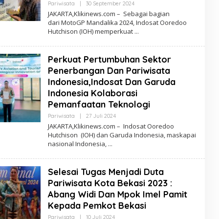
Oleh
Pariwisata
|
30 September 2024
Redaksi
JAKARTA,Klikinews.com – Sebagai bagian
dari MotoGP Mandalika 2024, Indosat Ooredoo
Hutchison (IOH) memperkuat
Perkuat Pertumbuhan Sektor
Penerbangan Dan Pariwisata
Indonesia,Indosat Dan Garuda
Indonesia Kolaborasi
Pemanfaatan Teknologi
Oleh
Pariwisata
|
27 Juli 2024
Redaksi
JAKARTA,Klikinews.com – Indosat Ooredoo
Hutchison (IOH) dan Garuda Indonesia, maskapai
nasional Indonesia,
Selesai Tugas Menjadi Duta
Pariwisata Kota Bekasi 2023 :
Abang Widi Dan Mpok Imel Pamit
Kepada Pemkot Bekasi
Oleh
Pariwisata
|
10 Juli 2024