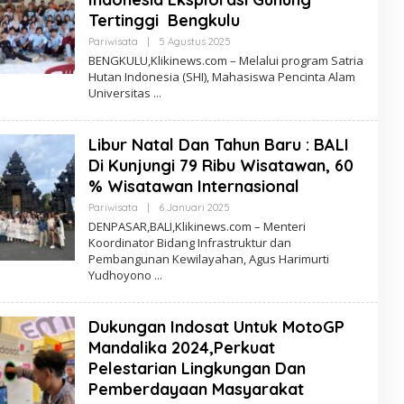
Tertinggi Bengkulu
Oleh
Pariwisata
|
5 Agustus 2025
Redaksi
BENGKULU,Klikinews.com – Melalui program Satria
Hutan Indonesia (SHI), Mahasiswa Pencinta Alam
Universitas
Libur Natal Dan Tahun Baru : BALI
Di Kunjungi 79 Ribu Wisatawan, 60
% Wisatawan Internasional
Oleh
Pariwisata
|
6 Januari 2025
Redaksi
DENPASAR,BALI,Klikinews.com – Menteri
Koordinator Bidang Infrastruktur dan
Pembangunan Kewilayahan, Agus Harimurti
Yudhoyono
Dukungan Indosat Untuk MotoGP
Mandalika 2024,Perkuat
Pelestarian Lingkungan Dan
Pemberdayaan Masyarakat