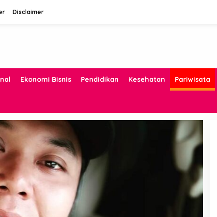
er
Disclaimer
nal
Ekonomi Bisnis
Pendidikan
Kesehatan
Pariwisata