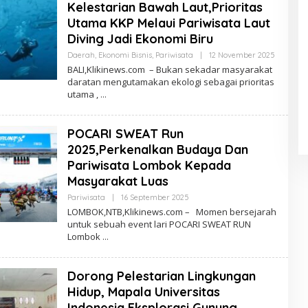
Kelestarian Bawah Laut,Prioritas
Utama KKP Melaui Pariwisata Laut
Diving Jadi Ekonomi Biru
Oleh
Daerah
,
Ekonomi Bisnis
,
Pariwisata
|
12 November 2025
Redaksi
BALI,Klikinews.com – Bukan sekadar masyarakat
daratan mengutamakan ekologi sebagai prioritas
utama ,
POCARI SWEAT Run
2025,Perkenalkan Budaya Dan
Pariwisata Lombok Kepada
Masyarakat Luas
Oleh
Pariwisata
|
16 September 2025
Redaksi
LOMBOK,NTB,Klikinews.com – Momen bersejarah
untuk sebuah event lari POCARI SWEAT RUN
Lombok
Dorong Pelestarian Lingkungan
Hidup, Mapala Universitas
Indonesia Eksplorasi Gunung