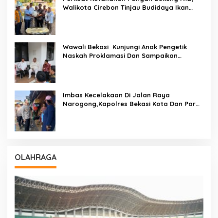
Walikota Cirebon Tinjau Budidaya Ikan
Tingkatkan Kesejahteraan Masyarakat
Wawali Bekasi Kunjungi Anak Pengetik
Naskah Proklamasi Dan Sampaikan
Undangan HUT RI Dari Presiden Prabowo
Imbas Kecelakaan Di Jalan Raya
Narogong,Kapolres Bekasi Kota Dan Para
PJU Tinjau TPST Bantargebang
OLAHRAGA