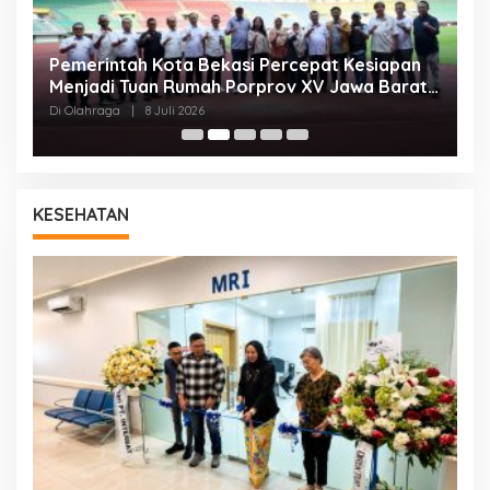
Pemerintah Kota Bekasi Percepat Kesiapan
K
Menjadi Tuan Rumah Porprov XV Jawa Barat
K
2026
Di Olahraga
|
8 Juli 2026
Di
KESEHATAN