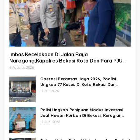
Imbas Kecelakaan Di Jalan Raya
Narogong,Kapolres Bekasi Kota Dan Para PJU
Tinjau TPST Bantargebang
6 Agustus 2026
Operasi Berantas Jaya 2026, Poolisi
Ungkap 77 Kasus Di Kota Bekasi Dan
Amankan 69 Pelaku
17 Juli 2026
Polisi Ungkap Penipuan Modus Investasi
Jual Hewan Kurban Di Bekasi, Kerugian
Hampir 1 Miliar
12 Juni 2026