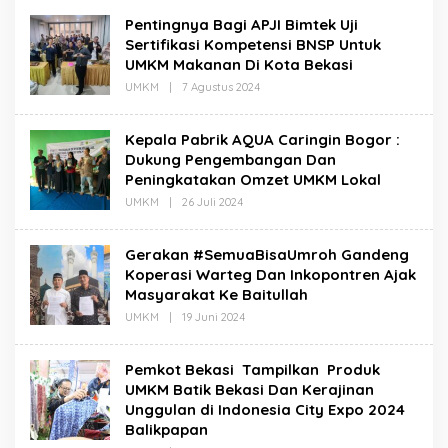
Pentingnya Bagi APJI Bimtek Uji
Sertifikasi Kompetensi BNSP Untuk
UMKM Makanan Di Kota Bekasi
Oleh
UMKM
|
7 Agustus 2024
Redaksi
Kepala Pabrik AQUA Caringin Bogor :
Dukung Pengembangan Dan
Peningkatakan Omzet UMKM Lokal
Oleh
UMKM
|
26 Juli 2024
Redaksi
Gerakan #SemuaBisaUmroh Gandeng
Koperasi Warteg Dan Inkopontren Ajak
Masyarakat Ke Baitullah
Oleh
UMKM
|
19 Juni 2024
Redaksi
Pemkot Bekasi Tampilkan Produk
UMKM Batik Bekasi Dan Kerajinan
Unggulan di Indonesia City Expo 2024
Balikpapan