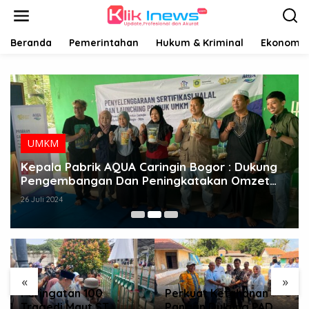
Lewati
ke
konten
Beranda
Pemerintahan
Hukum & Kriminal
Ekonomi B
UMKM
Kepala Pabrik AQUA Caringin Bogor : Dukung
Pengembangan Dan Peningkatakan Omzet
UMKM Lokal
26 Juli 2024
«
»
Peringatan 100
Perkuat Ketahanan
Tragedi Maut ST
Pangan Dukung PAD,