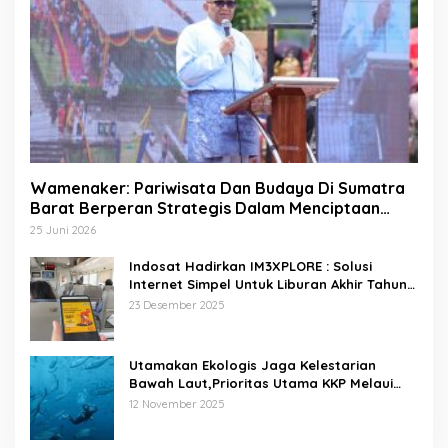
Wamenaker: Pariwisata Dan Budaya Di Sumatra
Barat Berperan Strategis Dalam Menciptaan
Lapangan Kerja
25 Juni 2026
Indosat Hadirkan IM3XPLORE : Solusi
Internet Simpel Untuk Liburan Akhir Tahun
Ke Destinasi Wisata Domestik Dan Trip Luar
23 Desember 2025
Negeri
Utamakan Ekologis Jaga Kelestarian
Bawah Laut,Prioritas Utama KKP Melaui
Pariwisata Laut Diving Jadi Ekonomi Biru
12 November 2025