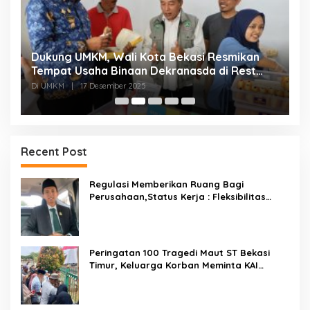
Dukung UMKM, Wali Kota Bekasi Resmikan
F
Tempat Usaha Binaan Dekranasda di Rest
P
Area KM 6B Jakarta Cikampek
P
Di UMKM
|
17 Desember 2025
Di
Recent Post
Regulasi Memberikan Ruang Bagi
Perusahaan,Status Kerja : Fleksibilitas
Tidak Boleh Menghilangkan Kepastian
Peringatan 100 Tragedi Maut ST Bekasi
Timur, Keluarga Korban Meminta KAI
Transparan Tangani Kasus Yang Belum Di
Proses Hukum