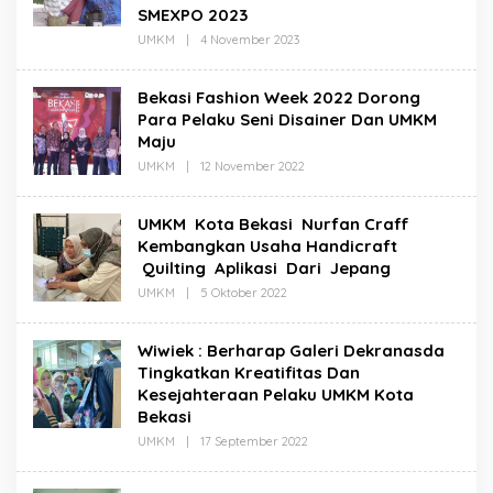
SMEXPO 2023
Oleh
UMKM
|
4 November 2023
Redaksi
Bekasi Fashion Week 2022 Dorong
Para Pelaku Seni Disainer Dan UMKM
Maju
Oleh
UMKM
|
12 November 2022
Redaksi
UMKM Kota Bekasi Nurfan Craff
Kembangkan Usaha Handicraft
Quilting Aplikasi Dari Jepang
Oleh
UMKM
|
5 Oktober 2022
Redaksi
Wiwiek : Berharap Galeri Dekranasda
Tingkatkan Kreatifitas Dan
Kesejahteraan Pelaku UMKM Kota
Bekasi
Oleh
UMKM
|
17 September 2022
Redaksi