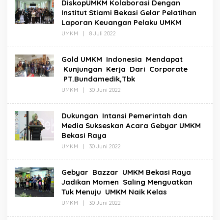
DiskopUMKM Kolaborasi Dengan
Institut Stiami Bekasi Gelar Pelatihan
Laporan Keuangan Pelaku UMKM
Oleh
UMKM
|
8 Juli 2022
Redaksi
Gold UMKM Indonesia Mendapat
Kunjungan Kerja Dari Corporate
PT.Bundamedik,Tbk
Oleh
UMKM
|
30 Juni 2022
Redaksi
Dukungan Intansi Pemerintah dan
Media Sukseskan Acara Gebyar UMKM
Bekasi Raya
Oleh
UMKM
|
30 Juni 2022
Redaksi
Gebyar Bazzar UMKM Bekasi Raya
Jadikan Momen Saling Menguatkan
Tuk Menuju UMKM Naik Kelas
Oleh
UMKM
|
30 Juni 2022
Redaksi