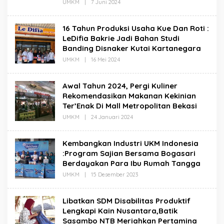
Oleh
UMKM
|
7 Juni 2024
Redaksi
16 Tahun Produksi Usaha Kue Dan Roti :
LeDifia Bakrie Jadi Bahan Studi
Banding Disnaker Kutai Kartanegara
Oleh
UMKM
|
16 Mei 2024
Redaksi
Awal Tahun 2024, Pergi Kuliner
Rekomendasikan Makanan Kekinian
Ter’Enak Di Mall Metropolitan Bekasi
Oleh
UMKM
|
24 Januari 2024
Redaksi
Kembangkan Industri UKM Indonesia
:Program Sajian Bersama Bogasari
Berdayakan Para Ibu Rumah Tangga
Oleh
UMKM
|
15 Desember 2023
Redaksi
Libatkan SDM Disabilitas Produktif
Lengkapi Kain Nusantara,Batik
Sasambo NTB Meriahkan Pertamina