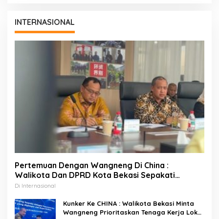
INTERNASIONAL
Pertemuan Dengan Wangneng Di China :
Walikota Dan DPRD Kota Bekasi Sepakati
Percepatan Pembangunan PSEL
Di Internasional
Kunker Ke CHINA : Walikota Bekasi Minta
Wangneng Prioritaskan Tenaga Kerja Lokal