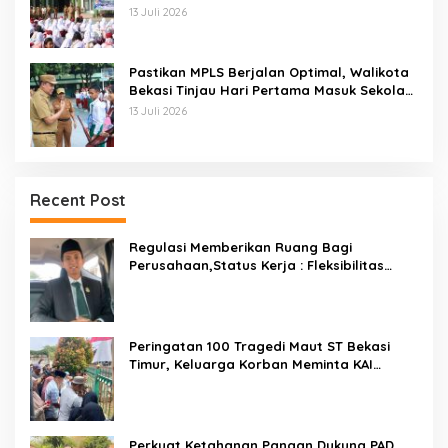
2026
13 Juli 2026
Pastikan MPLS Berjalan Optimal, Walikota
Bekasi Tinjau Hari Pertama Masuk Sekolah
Di SMPN 12 Kota Bekasi
13 Juli 2026
Recent Post
Regulasi Memberikan Ruang Bagi
Perusahaan,Status Kerja : Fleksibilitas
Tidak Boleh Menghilangkan Kepastian
Peringatan 100 Tragedi Maut ST Bekasi
Timur, Keluarga Korban Meminta KAI
Transparan Tangani Kasus Yang Belum Di
Proses Hukum
Perkuat Ketahanan Pangan Dukung PAD,