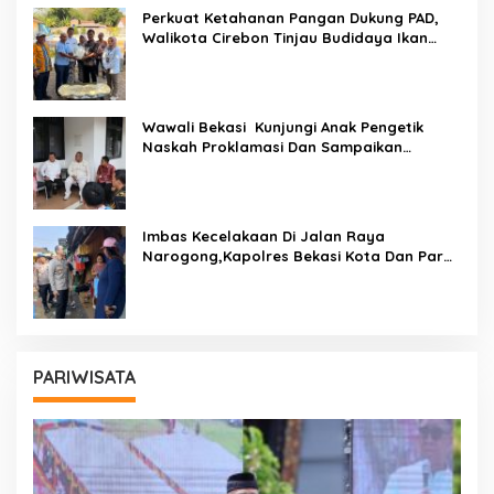
Perkuat Ketahanan Pangan Dukung PAD,
Walikota Cirebon Tinjau Budidaya Ikan
Tingkatkan Kesejahteraan Masyarakat
Wawali Bekasi Kunjungi Anak Pengetik
Naskah Proklamasi Dan Sampaikan
Undangan HUT RI Dari Presiden Prabowo
Imbas Kecelakaan Di Jalan Raya
Narogong,Kapolres Bekasi Kota Dan Para
PJU Tinjau TPST Bantargebang
PARIWISATA