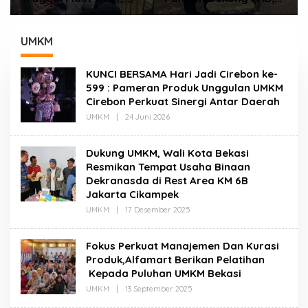
Bekasi Timur, Keluarga
Walikota Cirebon
Korban Meminta KAI
Tinjau Budidaya Ikan
Transparan Tangani
Tingkatkan
UMKM
Kasus Yang Belum Di
Kesejahteraan
Proses Hukum
Masyarakat
KUNCI BERSAMA Hari Jadi Cirebon ke-
599 : Pameran Produk Unggulan UMKM
Cirebon Perkuat Sinergi Antar Daerah
Oleh
UMKM
|
24 Juni 2026
Redaksi
Dukung UMKM, Wali Kota Bekasi
Resmikan Tempat Usaha Binaan
Dekranasda di Rest Area KM 6B
Jakarta Cikampek
Oleh
UMKM
|
17 Desember 2025
Redaksi
Fokus Perkuat Manajemen Dan Kurasi
Produk,Alfamart Berikan Pelatihan
Kepada Puluhan UMKM Bekasi
Oleh
UMKM
|
13 September 2025
Redaksi