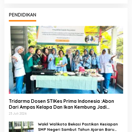
PENDIDIKAN
Tridarma Dosen STIKes Prima Indonesia :Abon
Dari Ampas Kelapa Dan Ikan Kembung Jadi
Inovasi PMT Balita Di Desa Mangunjaya Bekasi
23 Juli 2026
Wakil Walikota Bekasi Pastikan Kesiapan
SMP Negeri Sambut Tahun Ajaran Baru