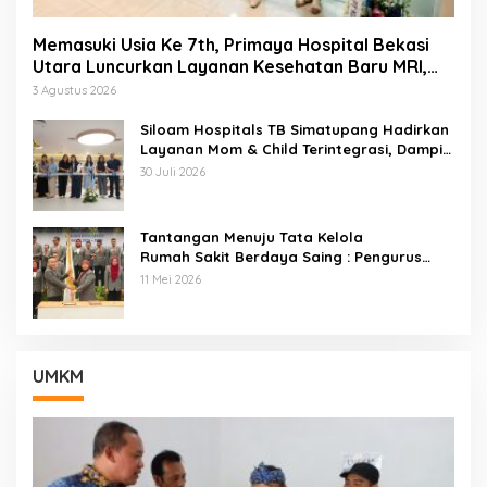
Memasuki Usia Ke 7th, Primaya Hospital Bekasi
Utara Luncurkan Layanan Kesehatan Baru MRI,
Wellness Center, Brain Dan Neurospine Center
3 Agustus 2026
Siloam Hospitals TB Simatupang Hadirkan
Layanan Mom & Child Terintegrasi, Dampin
gi Keluarga Dari Kehamilan Hingga Tumbuh
30 Juli 2026
Kembang Anak
Tantangan Menuju Tata Kelola
Rumah Sakit Berdaya Saing : Pengurus
ARSSI 2026–2029 Cabang Kota Bekasi
11 Mei 2026
Resmi Di Lantik
UMKM