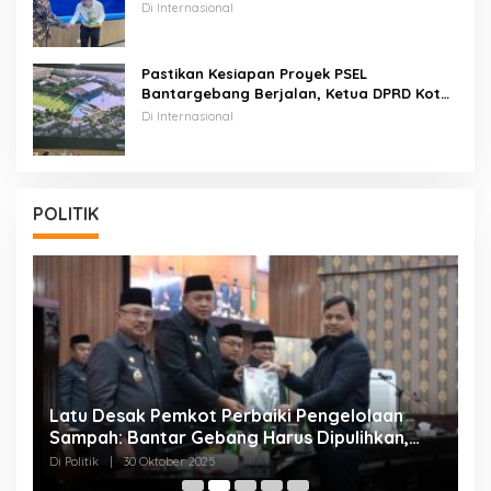
Pada Proyek PSEL
Di Internasional
Pastikan Kesiapan Proyek PSEL
Bantargebang Berjalan, Ketua DPRD Kota
Bekasi Dan Rombongan Walikota Bekasi
Di Internasional
Kunker Ke CHINA
POLITIK
Latu Desak Pemkot Perbaiki Pengelolaan
T
Sampah: Bantar Gebang Harus Dipulihkan,
:
Bukan Dikorbankan!
K
Di Politik
|
30 Oktober 2025
Di 