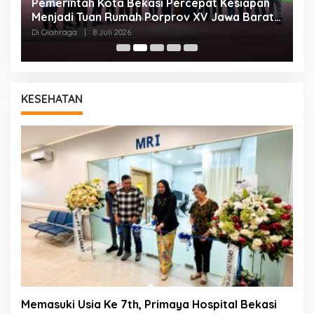
Pemerintah Kota Bekasi Percepat Kesiapan
K
Menjadi Tuan Rumah Porprov XV Jawa Barat
K
2026
Di Olahraga
|
8 Juli 2026
Di
KESEHATAN
Memasuki Usia Ke 7th, Primaya Hospital Bekasi