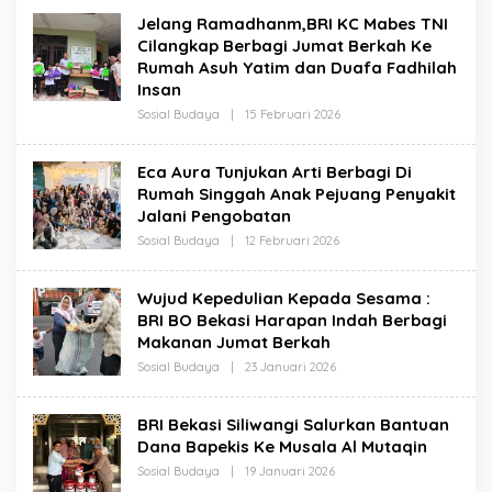
Jelang Ramadhanm,BRI KC Mabes TNI
Cilangkap Berbagi Jumat Berkah Ke
Rumah Asuh Yatim dan Duafa Fadhilah
Insan
Oleh
Sosial Budaya
|
15 Februari 2026
Redaksi
Eca Aura Tunjukan Arti Berbagi Di
Rumah Singgah Anak Pejuang Penyakit
Jalani Pengobatan
Oleh
Sosial Budaya
|
12 Februari 2026
Redaksi
Wujud Kepedulian Kepada Sesama :
BRI BO Bekasi Harapan Indah Berbagi
Makanan Jumat Berkah
Oleh
Sosial Budaya
|
23 Januari 2026
Redaksi
BRI Bekasi Siliwangi Salurkan Bantuan
Dana Bapekis Ke Musala Al Mutaqin
Oleh
Sosial Budaya
|
19 Januari 2026
Redaksi