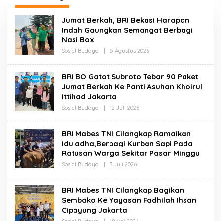
Kasus Yang Belum Di
Kesejahteraan
Proses Hukum
Masyarakat
Jumat Berkah, BRI Bekasi Harapan
Indah Gaungkan Semangat Berbagi
Nasi Box
Oleh
Sosial Budaya
|
5 Agustus 2026
Redaksi
BRI BO Gatot Subroto Tebar 90 Paket
Jumat Berkah Ke Panti Asuhan Khoirul
Ittihad Jakarta
Oleh
Sosial Budaya
|
12 Juli 2026
Redaksi
BRI Mabes TNI Cilangkap Ramaikan
Iduladha,Berbagi Kurban Sapi Pada
Ratusan Warga Sekitar Pasar Minggu
Oleh
Sosial Budaya
|
3 Juli 2026
Redaksi
BRI Mabes TNI Cilangkap Bagikan
Sembako Ke Yayasan Fadhilah Ihsan
Cipayung Jakarta
Oleh
Sosial Budaya
|
19 Mei 2026