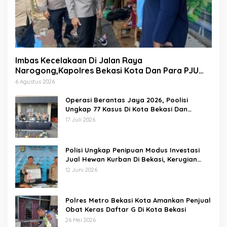
Imbas Kecelakaan Di Jalan Raya
Narogong,Kapolres Bekasi Kota Dan Para PJU
Tinjau TPST Bantargebang
6 Agustus 2026
Operasi Berantas Jaya 2026, Poolisi
Ungkap 77 Kasus Di Kota Bekasi Dan
Amankan 69 Pelaku
17 Juli 2026
Polisi Ungkap Penipuan Modus Investasi
Jual Hewan Kurban Di Bekasi, Kerugian
Hampir 1 Miliar
12 Juni 2026
Polres Metro Bekasi Kota Amankan Penjual
Obat Keras Daftar G Di Kota Bekasi
26 Mei 2026