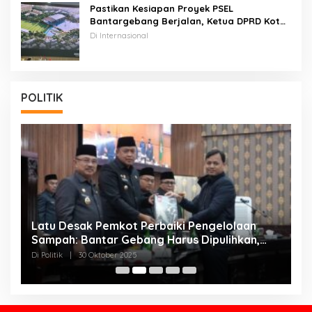
Pastikan Kesiapan Proyek PSEL
Bantargebang Berjalan, Ketua DPRD Kota
Bekasi Dan Rombongan Walikota Bekasi
Di Internasional
Kunker Ke CHINA
POLITIK
Latu Desak Pemkot Perbaiki Pengelolaan
T
Sampah: Bantar Gebang Harus Dipulihkan,
:
Bukan Dikorbankan!
K
Di Politik
|
30 Oktober 2025
Di 