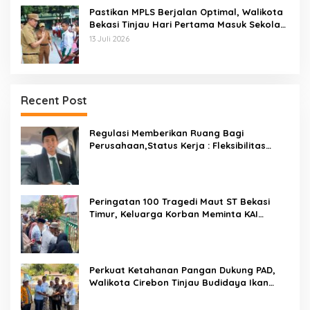
Pastikan MPLS Berjalan Optimal, Walikota
Bekasi Tinjau Hari Pertama Masuk Sekolah
Di SMPN 12 Kota Bekasi
13 Juli 2026
Recent Post
Regulasi Memberikan Ruang Bagi
Perusahaan,Status Kerja : Fleksibilitas
Tidak Boleh Menghilangkan Kepastian
Peringatan 100 Tragedi Maut ST Bekasi
Timur, Keluarga Korban Meminta KAI
Transparan Tangani Kasus Yang Belum Di
Proses Hukum
Perkuat Ketahanan Pangan Dukung PAD,
Walikota Cirebon Tinjau Budidaya Ikan
Tingkatkan Kesejahteraan Masyarakat