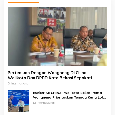
Pertemuan Dengan Wangneng Di China :
Walikota Dan DPRD Kota Bekasi Sepakati
Percepatan Pembangunan PSEL
Di Internasional
Kunker Ke CHINA : Walikota Bekasi Minta
Wangneng Prioritaskan Tenaga Kerja Lokal
Pada Proyek PSEL
Di Internasional