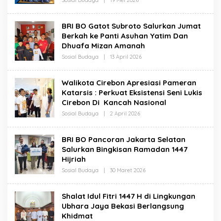
Redaksi
BRI BO Gatot Subroto Salurkan Jumat
Berkah ke Panti Asuhan Yatim Dan
Dhuafa Mizan Amanah
Oleh
Sosial Budaya
|
13 April 2026
Redaksi
Walikota Cirebon Apresiasi Pameran
Katarsis : Perkuat Eksistensi Seni Lukis
Cirebon Di Kancah Nasional
Oleh
Sosial Budaya
|
2 April 2026
Redaksi
BRI BO Pancoran Jakarta Selatan
Salurkan Bingkisan Ramadan 1447
Hijriah
Oleh
Sosial Budaya
|
30 Maret 2026
Redaksi
Shalat Idul Fitri 1447 H di Lingkungan
Ubhara Jaya Bekasi Berlangsung
Khidmat