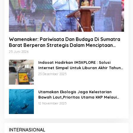
Wamenaker: Pariwisata Dan Budaya Di Sumatra
Barat Berperan Strategis Dalam Menciptaan
Lapangan Kerja
25 Juni 2026
Indosat Hadirkan IM3XPLORE : Solusi
Internet Simpel Untuk Liburan Akhir Tahun
Ke Destinasi Wisata Domestik Dan Trip Luar
23 Desember 2025
Negeri
Utamakan Ekologis Jaga Kelestarian
Bawah Laut,Prioritas Utama KKP Melaui
Pariwisata Laut Diving Jadi Ekonomi Biru
12 November 2025
INTERNASIONAL