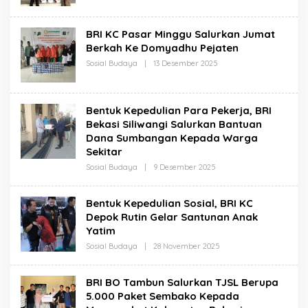
BRI KC Pasar Minggu Salurkan Jumat
Berkah Ke Domyadhu Pejaten
Oleh
Sosial Budaya
|
13 Desember 2025
Redaksi
Bentuk Kepedulian Para Pekerja, BRI
Bekasi Siliwangi Salurkan Bantuan
Dana Sumbangan Kepada Warga
Sekitar
Oleh
Sosial Budaya
|
9 Desember 2025
Redaksi
Bentuk Kepedulian Sosial, BRI KC
Depok Rutin Gelar Santunan Anak
Yatim
Oleh
Sosial Budaya
|
28 November 2025
Redaksi
BRI BO Tambun Salurkan TJSL Berupa
5.000 Paket Sembako Kepada