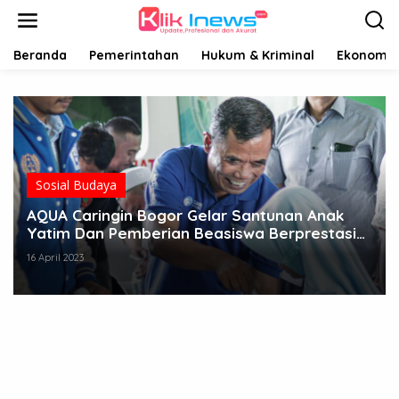
Lewati
ke
konten
Beranda
Pemerintahan
Hukum & Kriminal
Ekonomi B
Sosial Budaya
AQUA Caringin Bogor Gelar Santunan Anak
Yatim Dan Pemberian Beasiswa Berprestasi
Di Desa Muara Jaya
16 April 2023