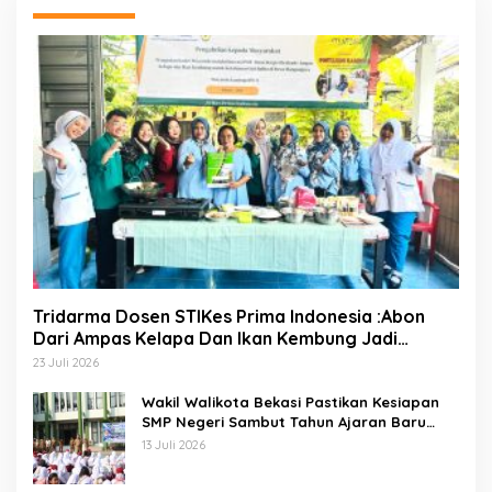
Tridarma Dosen STIKes Prima Indonesia :Abon
Dari Ampas Kelapa Dan Ikan Kembung Jadi
Inovasi PMT Balita Di Desa Mangunjaya Bekasi
23 Juli 2026
Wakil Walikota Bekasi Pastikan Kesiapan
SMP Negeri Sambut Tahun Ajaran Baru
2026
13 Juli 2026