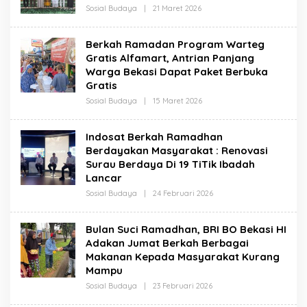
Oleh
Sosial Budaya
|
21 Maret 2026
Redaksi
Berkah Ramadan Program Warteg
Gratis Alfamart, Antrian Panjang
Warga Bekasi Dapat Paket Berbuka
Gratis
Oleh
Sosial Budaya
|
15 Maret 2026
Redaksi
Indosat Berkah Ramadhan
Berdayakan Masyarakat : Renovasi
Surau Berdaya Di 19 TiTik Ibadah
Lancar
Oleh
Sosial Budaya
|
24 Februari 2026
Redaksi
Bulan Suci Ramadhan, BRI BO Bekasi HI
Adakan Jumat Berkah Berbagai
Makanan Kepada Masyarakat Kurang
Mampu
Oleh
Sosial Budaya
|
23 Februari 2026
Redaksi