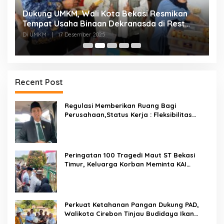
Dukung UMKM, Wali Kota Bekasi Resmikan
F
Tempat Usaha Binaan Dekranasda di Rest
P
Area KM 6B Jakarta Cikampek
P
Di UMKM
|
17 Desember 2025
Di
Recent Post
Regulasi Memberikan Ruang Bagi
Perusahaan,Status Kerja : Fleksibilitas
Tidak Boleh Menghilangkan Kepastian
Peringatan 100 Tragedi Maut ST Bekasi
Timur, Keluarga Korban Meminta KAI
Transparan Tangani Kasus Yang Belum Di
Proses Hukum
Perkuat Ketahanan Pangan Dukung PAD,
Walikota Cirebon Tinjau Budidaya Ikan
Tingkatkan Kesejahteraan Masyarakat