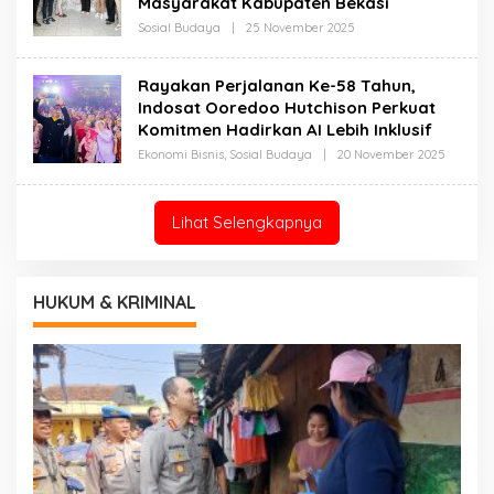
Masyarakat Kabupaten Bekasi
Oleh
Sosial Budaya
|
25 November 2025
Redaksi
Rayakan Perjalanan Ke-58 Tahun,
Indosat Ooredoo Hutchison Perkuat
Komitmen Hadirkan AI Lebih Inklusif
Oleh
Ekonomi Bisnis
,
Sosial Budaya
|
20 November 2025
Redaksi
Lihat Selengkapnya
HUKUM & KRIMINAL