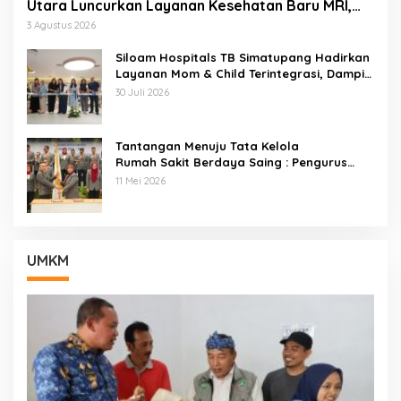
Utara Luncurkan Layanan Kesehatan Baru MRI,
Wellness Center, Brain Dan Neurospine Center
3 Agustus 2026
Siloam Hospitals TB Simatupang Hadirkan
Layanan Mom & Child Terintegrasi, Dampin
gi Keluarga Dari Kehamilan Hingga Tumbuh
30 Juli 2026
Kembang Anak
Tantangan Menuju Tata Kelola
Rumah Sakit Berdaya Saing : Pengurus
ARSSI 2026–2029 Cabang Kota Bekasi
11 Mei 2026
Resmi Di Lantik
UMKM