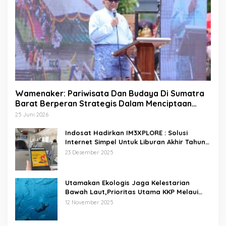
Wamenaker: Pariwisata Dan Budaya Di Sumatra
Barat Berperan Strategis Dalam Menciptaan
Lapangan Kerja
25 Juni 2026
Indosat Hadirkan IM3XPLORE : Solusi
Internet Simpel Untuk Liburan Akhir Tahun
Ke Destinasi Wisata Domestik Dan Trip Luar
23 Desember 2025
Negeri
Utamakan Ekologis Jaga Kelestarian
Bawah Laut,Prioritas Utama KKP Melaui
Pariwisata Laut Diving Jadi Ekonomi Biru
12 November 2025