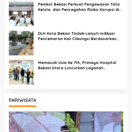
Pemkot Bekasi Perkuat Pengawasan Tata
Kelola dan Pencegahan Risiko Korupsi di
Kota Bekasi
DLH Kota Bekasi Tindak Lanjuti Indikasi
Pencemaran Kali Cileungsi Berdasarkan
Hasil Pemantauan Dan Uji Laboratorium
Memasuki Usia Ke 7th, Primaya Hospital
Bekasi Utara Luncurkan Layanan
Kesehatan Baru MRI, Wellness Center,
Brain Dan Neurospine Center
PARIWISATA