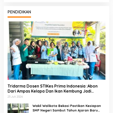
PENDIDIKAN
Tridarma Dosen STIKes Prima Indonesia :Abon
Dari Ampas Kelapa Dan Ikan Kembung Jadi
Inovasi PMT Balita Di Desa Mangunjaya Bekasi
23 Juli 2026
Wakil Walikota Bekasi Pastikan Kesiapan
SMP Negeri Sambut Tahun Ajaran Baru