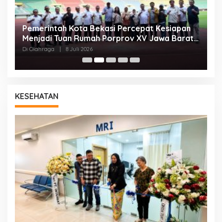
Pemerintah Kota Bekasi Percepat Kesiapan
K
Menjadi Tuan Rumah Porprov XV Jawa Barat
K
2026
Di Olahraga
|
8 Juli 2026
Di
KESEHATAN