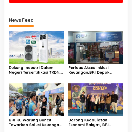
News Feed
Dukung Industri Dalam
Perluas Akses Inklusi
Negeri Tersertifikasi TKDN,
Keuangan,BRI Depok
Panasonic Resmi Produksi
Maksimalkan Agen BRILink
AC Floor Standing PB5
Memberi Peluang Bagi
Series Dengan Refrigeran
Badan Usaha
R32
BRI KC Warung Buncit
Dorong Kedaulatan
Tawarkan Solusi Keuangan
Ekonomi Rakyat, BRI
dan Layanan Langsung Di
Menara BRILiaN Turut