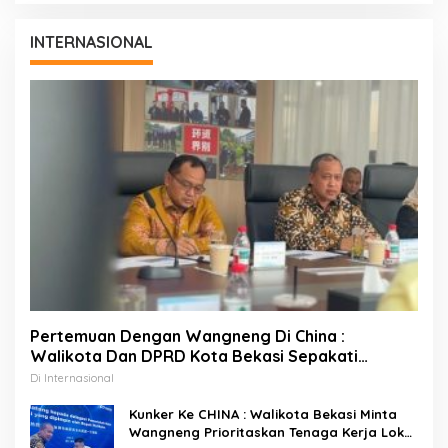
INTERNASIONAL
Pertemuan Dengan Wangneng Di China :
Walikota Dan DPRD Kota Bekasi Sepakati
Percepatan Pembangunan PSEL
Di Internasional
Kunker Ke CHINA : Walikota Bekasi Minta
Wangneng Prioritaskan Tenaga Kerja Lokal