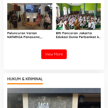
UMKM 5K Run
Mendukung Seminar
Nasional Koperasi Desa
Merah Putih
Peluncuran Varian
BRI Pancoran Jakarta
NATARIGA Panasonic,
Edukasi Dunia Perbankan ke
Dirancang Khusus
Anak-anak SDN Tebet Timur
Minimalist Dan Modern
Berkolaborasi Dengan IAI
Jabar
View More
HUKUM & KRIMINAL