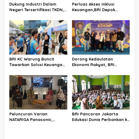
Dukung Industri Dalam
Perluas Akses Inklusi
Negeri Tersertifikasi TKDN,
Keuangan,BRI Depok
Panasonic Resmi Produksi
Maksimalkan Agen BRILink
AC Floor Standing PB5
Memberi Peluang Bagi
Series Dengan Refrigeran
Badan Usaha
R32
BRI KC Warung Buncit
Dorong Kedaulatan
Tawarkan Solusi Keuangan
Ekonomi Rakyat, BRI
dan Layanan Langsung Di
Menara BRILiaN Turut
UMKM 5K Run
Mendukung Seminar
Nasional Koperasi Desa
Merah Putih
Peluncuran Varian
BRI Pancoran Jakarta
NATARIGA Panasonic,
Edukasi Dunia Perbankan ke
Dirancang Khusus
Anak-anak SDN Tebet Timur
Minimalist Dan Modern
Berkolaborasi Dengan IAI