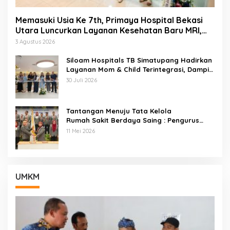
Memasuki Usia Ke 7th, Primaya Hospital Bekasi
Utara Luncurkan Layanan Kesehatan Baru MRI,
Wellness Center, Brain Dan Neurospine Center
3 Agustus 2026
Siloam Hospitals TB Simatupang Hadirkan
Layanan Mom & Child Terintegrasi, Dampin
gi Keluarga Dari Kehamilan Hingga Tumbuh
30 Juli 2026
Kembang Anak
Tantangan Menuju Tata Kelola
Rumah Sakit Berdaya Saing : Pengurus
ARSSI 2026–2029 Cabang Kota Bekasi
11 Mei 2026
Resmi Di Lantik
UMKM