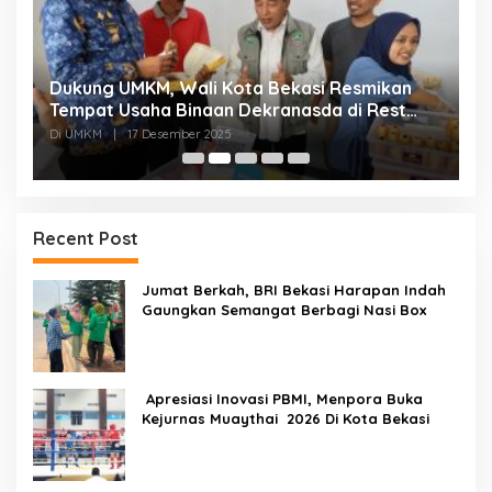
Dukung UMKM, Wali Kota Bekasi Resmikan
F
Tempat Usaha Binaan Dekranasda di Rest
P
Area KM 6B Jakarta Cikampek
P
Di UMKM
|
17 Desember 2025
Di
Recent Post
Jumat Berkah, BRI Bekasi Harapan Indah
Gaungkan Semangat Berbagi Nasi Box
Apresiasi Inovasi PBMI, Menpora Buka
Kejurnas Muaythai 2026 Di Kota Bekasi