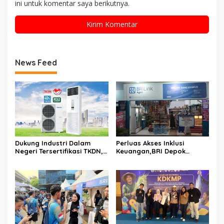
ini untuk komentar saya berikutnya.
News Feed
Dukung Industri Dalam
Perluas Akses Inklusi
Negeri Tersertifikasi TKDN,
Keuangan,BRI Depok
Panasonic Resmi Produksi
Maksimalkan Agen BRILink
AC Floor Standing PB5
Memberi Peluang Bagi
Series Dengan Refrigeran
Badan Usaha
R32