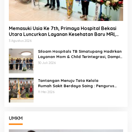
Memasuki Usia Ke 7th, Primaya Hospital Bekasi
Utara Luncurkan Layanan Kesehatan Baru MRI,
Wellness Center, Brain Dan Neurospine Center
3 Agustus 2026
Siloam Hospitals TB Simatupang Hadirkan
Layanan Mom & Child Terintegrasi, Dampin
gi Keluarga Dari Kehamilan Hingga Tumbuh
30 Juli 2026
Kembang Anak
Tantangan Menuju Tata Kelola
Rumah Sakit Berdaya Saing : Pengurus
ARSSI 2026–2029 Cabang Kota Bekasi
11 Mei 2026
Resmi Di Lantik
UMKM