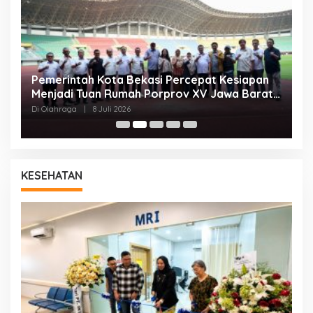
Pemerintah Kota Bekasi Percepat Kesiapan
K
Menjadi Tuan Rumah Porprov XV Jawa Barat
K
2026
Di Olahraga
|
8 Juli 2026
Di
KESEHATAN