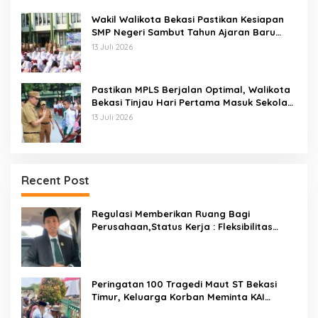
Wakil Walikota Bekasi Pastikan Kesiapan
SMP Negeri Sambut Tahun Ajaran Baru
2026
13 Juli 2026
Pastikan MPLS Berjalan Optimal, Walikota
Bekasi Tinjau Hari Pertama Masuk Sekolah
Di SMPN 12 Kota Bekasi
13 Juli 2026
Recent Post
Regulasi Memberikan Ruang Bagi
Perusahaan,Status Kerja : Fleksibilitas
Tidak Boleh Menghilangkan Kepastian
Peringatan 100 Tragedi Maut ST Bekasi
Timur, Keluarga Korban Meminta KAI
Transparan Tangani Kasus Yang Belum Di