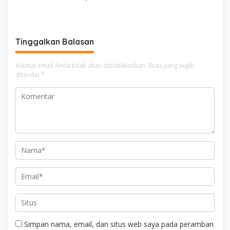
Dirancang Khusus
Anak-anak SDN Tebet Timur
Minimalist Dan Modern
Berkolaborasi Dengan IAI
Jabar
Tinggalkan Balasan
Alamat email Anda tidak akan dipublikasikan.
Ruas yang wajib
ditandai
*
Simpan nama, email, dan situs web saya pada peramban