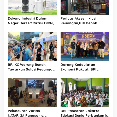
Dukung Industri Dalam
Perluas Akses Inklusi
Negeri Tersertifikasi TKDN,
Keuangan,BRI Depok
Panasonic Resmi Produksi
Maksimalkan Agen BRILink
AC Floor Standing PB5
Memberi Peluang Bagi
Series Dengan Refrigeran
Badan Usaha
R32
BRI KC Warung Buncit
Dorong Kedaulatan
Tawarkan Solusi Keuangan
Ekonomi Rakyat, BRI
dan Layanan Langsung Di
Menara BRILiaN Turut
UMKM 5K Run
Mendukung Seminar
Nasional Koperasi Desa
Merah Putih
Peluncuran Varian
BRI Pancoran Jakarta
NATARIGA Panasonic,
Edukasi Dunia Perbankan ke