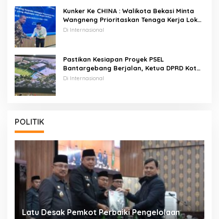
Kunker Ke CHINA : Walikota Bekasi Minta
Wangneng Prioritaskan Tenaga Kerja Lokal
Pada Proyek PSEL
Di Internasional
Pastikan Kesiapan Proyek PSEL
Bantargebang Berjalan, Ketua DPRD Kota
Bekasi Dan Rombongan Walikota Bekasi
Di Internasional
Kunker Ke CHINA
POLITIK
Latu Desak Pemkot Perbaiki Pengelolaan
T