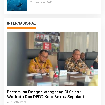
Pariwisata Laut Diving Jadi Ekonomi Biru
12 November 2025
INTERNASIONAL
Pertemuan Dengan Wangneng Di China :
Walikota Dan DPRD Kota Bekasi Sepakati
Percepatan Pembangunan PSEL
Di Internasional