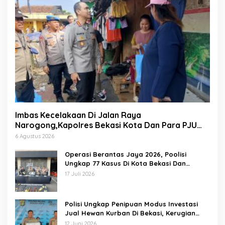
Imbas Kecelakaan Di Jalan Raya
Narogong,Kapolres Bekasi Kota Dan Para PJU
Tinjau TPST Bantargebang
6 Agustus 2026
Operasi Berantas Jaya 2026, Poolisi
Ungkap 77 Kasus Di Kota Bekasi Dan
Amankan 69 Pelaku
17 Juli 2026
Polisi Ungkap Penipuan Modus Investasi
Jual Hewan Kurban Di Bekasi, Kerugian
Hampir 1 Miliar
12 Juni 2026