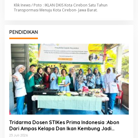
Klik Inews / Poto : IKLAN DKIS Kota Cirebon Satu Tahun
Transpormasi Menuju Kota Cirebon- Jawa Barat.
PENDIDIKAN
Tridarma Dosen STIKes Prima Indonesia :Abon
Dari Ampas Kelapa Dan Ikan Kembung Jadi
Inovasi PMT Balita Di Desa Mangunjaya Bekasi
23 Juli 2026