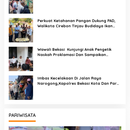
Transparan Tangani Kasus Yang Belum Di
Proses Hukum
Perkuat Ketahanan Pangan Dukung PAD,
Walikota Cirebon Tinjau Budidaya Ikan
Tingkatkan Kesejahteraan Masyarakat
Wawali Bekasi Kunjungi Anak Pengetik
Naskah Proklamasi Dan Sampaikan
Undangan HUT RI Dari Presiden Prabowo
Imbas Kecelakaan Di Jalan Raya
Narogong,Kapolres Bekasi Kota Dan Para
PJU Tinjau TPST Bantargebang
PARIWISATA