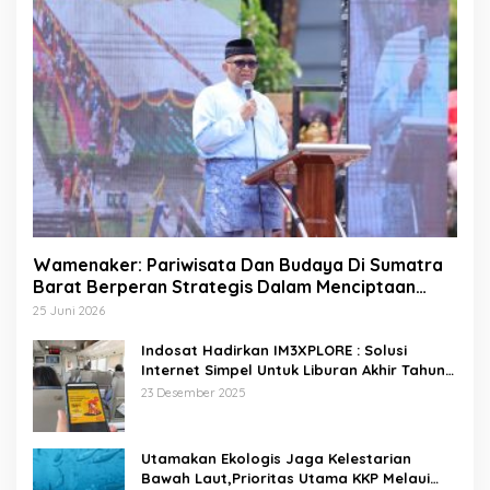
Wamenaker: Pariwisata Dan Budaya Di Sumatra
Barat Berperan Strategis Dalam Menciptaan
Lapangan Kerja
25 Juni 2026
Indosat Hadirkan IM3XPLORE : Solusi
Internet Simpel Untuk Liburan Akhir Tahun
Ke Destinasi Wisata Domestik Dan Trip Luar
23 Desember 2025
Negeri
Utamakan Ekologis Jaga Kelestarian
Bawah Laut,Prioritas Utama KKP Melaui