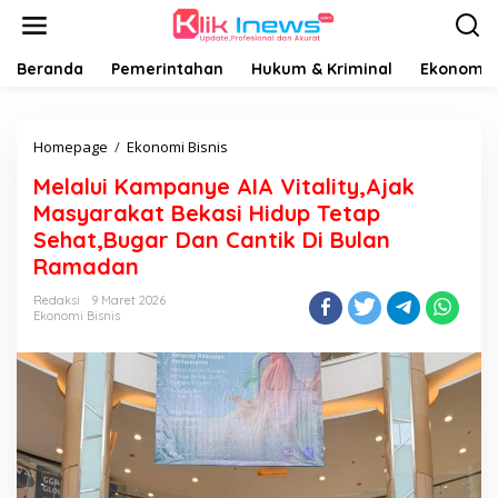
Lewati
ke
konten
Beranda
Pemerintahan
Hukum & Kriminal
Ekonomi B
Melalui
Homepage
/
Ekonomi Bisnis
Kampanye AIA
Melalui Kampanye AIA Vitality,Ajak
Vitality,Ajak
Masyarakat
Masyarakat Bekasi Hidup Tetap
Bekasi
Sehat,Bugar Dan Cantik Di Bulan
Hidup
Ramadan
Tetap
Sehat,Bugar
Redaksi
9 Maret 2026
Dan
Ekonomi Bisnis
Cantik
Di
Bulan
Ramadan