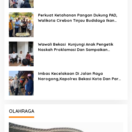
Proses Hukum
Perkuat Ketahanan Pangan Dukung PAD,
Walikota Cirebon Tinjau Budidaya Ikan
Tingkatkan Kesejahteraan Masyarakat
Wawali Bekasi Kunjungi Anak Pengetik
Naskah Proklamasi Dan Sampaikan
Undangan HUT RI Dari Presiden Prabowo
Imbas Kecelakaan Di Jalan Raya
Narogong,Kapolres Bekasi Kota Dan Para
PJU Tinjau TPST Bantargebang
OLAHRAGA