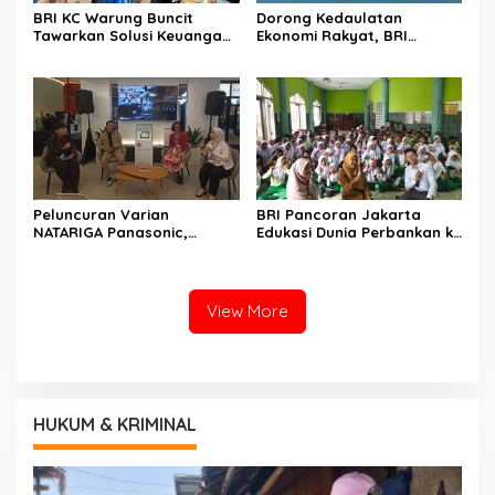
BRI KC Warung Buncit
Dorong Kedaulatan
Tawarkan Solusi Keuangan
Ekonomi Rakyat, BRI
dan Layanan Langsung Di
Menara BRILiaN Turut
UMKM 5K Run
Mendukung Seminar
Nasional Koperasi Desa
Merah Putih
Peluncuran Varian
BRI Pancoran Jakarta
NATARIGA Panasonic,
Edukasi Dunia Perbankan ke
Dirancang Khusus
Anak-anak SDN Tebet Timur
Minimalist Dan Modern
Berkolaborasi Dengan IAI
Jabar
View More
HUKUM & KRIMINAL