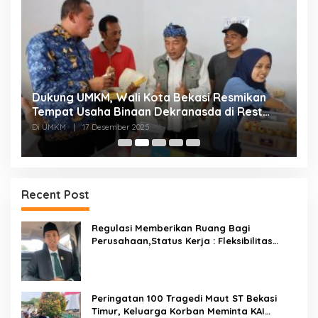
Dukung UMKM, Wali Kota Bekasi Resmikan
F
Tempat Usaha Binaan Dekranasda di Rest
P
Area KM 6B Jakarta Cikampek
P
Di UMKM
|
17 Desember 2025
Di
Recent Post
Regulasi Memberikan Ruang Bagi
Perusahaan,Status Kerja : Fleksibilitas
Tidak Boleh Menghilangkan Kepastian
Peringatan 100 Tragedi Maut ST Bekasi
Timur, Keluarga Korban Meminta KAI