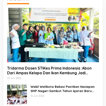
Tridarma Dosen STIKes Prima Indonesia :Abon
Dari Ampas Kelapa Dan Ikan Kembung Jadi
Inovasi PMT Balita Di Desa Mangunjaya Bekasi
23 Juli 2026
Wakil Walikota Bekasi Pastikan Kesiapan
SMP Negeri Sambut Tahun Ajaran Baru
2026
13 Juli 2026