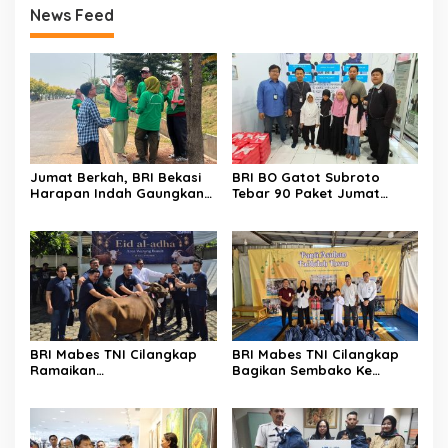
News Feed
Jumat Berkah, BRI Bekasi
BRI BO Gatot Subroto
Harapan Indah Gaungkan
Tebar 90 Paket Jumat
Semangat Berbagi Nasi
Berkah Ke Panti Asuhan
Box
Khoirul Ittihad Jakarta
BRI Mabes TNI Cilangkap
BRI Mabes TNI Cilangkap
Ramaikan
Bagikan Sembako Ke
Iduladha,Berbagi Kurban
Yayasan Fadhilah Ihsan
Sapi Pada Ratusan Warga
Cipayung Jakarta
Sekitar Pasar Minggu