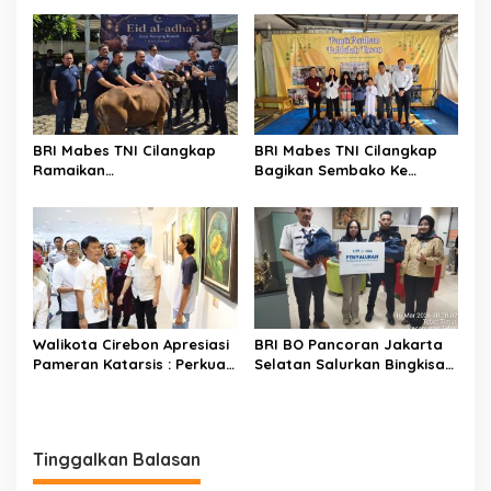
Box
Khoirul Ittihad Jakarta
BRI Mabes TNI Cilangkap
BRI Mabes TNI Cilangkap
Ramaikan
Bagikan Sembako Ke
Iduladha,Berbagi Kurban
Yayasan Fadhilah Ihsan
Sapi Pada Ratusan Warga
Cipayung Jakarta
Sekitar Pasar Minggu
Walikota Cirebon Apresiasi
BRI BO Pancoran Jakarta
Pameran Katarsis : Perkuat
Selatan Salurkan Bingkisan
Eksistensi Seni Lukis Cirebon
Ramadan 1447 Hijriah
Di Kancah Nasional
Tinggalkan Balasan