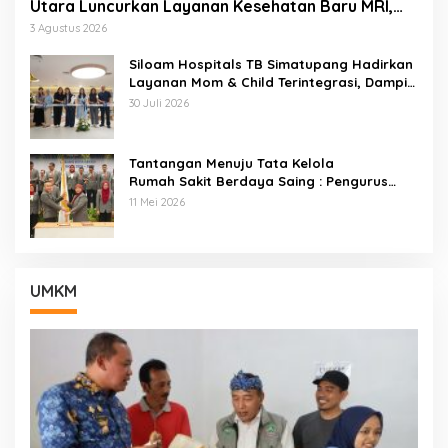
Utara Luncurkan Layanan Kesehatan Baru MRI,
Wellness Center, Brain Dan Neurospine Center
3 Agustus 2026
Siloam Hospitals TB Simatupang Hadirkan
Layanan Mom & Child Terintegrasi, Dampin
gi Keluarga Dari Kehamilan Hingga Tumbuh
30 Juli 2026
Kembang Anak
Tantangan Menuju Tata Kelola
Rumah Sakit Berdaya Saing : Pengurus
ARSSI 2026–2029 Cabang Kota Bekasi
11 Mei 2026
Resmi Di Lantik
UMKM