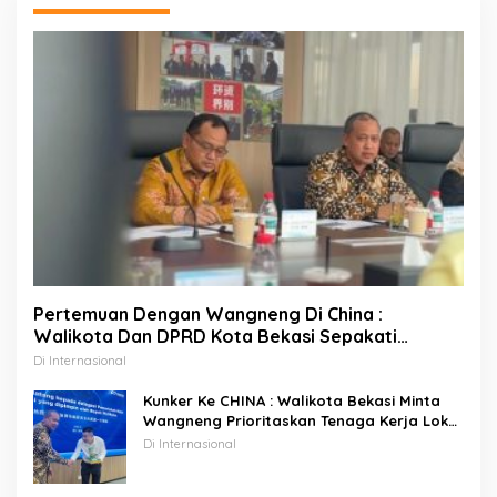
Pertemuan Dengan Wangneng Di China :
Walikota Dan DPRD Kota Bekasi Sepakati
Percepatan Pembangunan PSEL
Di Internasional
Kunker Ke CHINA : Walikota Bekasi Minta
Wangneng Prioritaskan Tenaga Kerja Lokal
Pada Proyek PSEL
Di Internasional