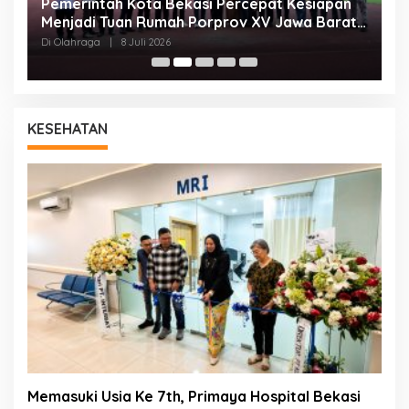
Pemerintah Kota Bekasi Percepat Kesiapan
K
Menjadi Tuan Rumah Porprov XV Jawa Barat
K
2026
Di Olahraga
|
8 Juli 2026
Di
KESEHATAN
Memasuki Usia Ke 7th, Primaya Hospital Bekasi