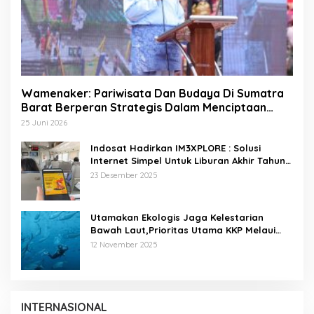
Wamenaker: Pariwisata Dan Budaya Di Sumatra
Barat Berperan Strategis Dalam Menciptaan
Lapangan Kerja
25 Juni 2026
Indosat Hadirkan IM3XPLORE : Solusi
Internet Simpel Untuk Liburan Akhir Tahun
Ke Destinasi Wisata Domestik Dan Trip Luar
23 Desember 2025
Negeri
Utamakan Ekologis Jaga Kelestarian
Bawah Laut,Prioritas Utama KKP Melaui
Pariwisata Laut Diving Jadi Ekonomi Biru
12 November 2025
INTERNASIONAL