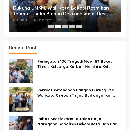
Dukung UMKM, Wali Kota Bekasi Resmikan
F
Tempat Usaha Binaan Dekranasda di Rest
P
Area KM 6B Jakarta Cikampek
P
Di UMKM
|
17 Desember 2025
Di
Recent Post
Peringatan 100 Tragedi Maut ST Bekasi
Timur, Keluarga Korban Meminta KAI
Transparan Tangani Kasus Yang Belum Di
Proses Hukum
Perkuat Ketahanan Pangan Dukung PAD,
Walikota Cirebon Tinjau Budidaya Ikan
Tingkatkan Kesejahteraan Masyarakat
Imbas Kecelakaan Di Jalan Raya
Narogong,Kapolres Bekasi Kota Dan Para
PJU Tinjau TPST Bantargebang