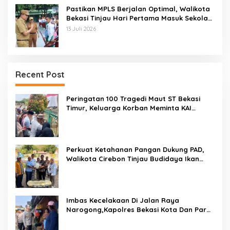
Pastikan MPLS Berjalan Optimal, Walikota
Bekasi Tinjau Hari Pertama Masuk Sekolah
Di SMPN 12 Kota Bekasi
13 Juli 2026
Recent Post
Peringatan 100 Tragedi Maut ST Bekasi
Timur, Keluarga Korban Meminta KAI
Transparan Tangani Kasus Yang Belum Di
Proses Hukum
Perkuat Ketahanan Pangan Dukung PAD,
Walikota Cirebon Tinjau Budidaya Ikan
Tingkatkan Kesejahteraan Masyarakat
Imbas Kecelakaan Di Jalan Raya
Narogong,Kapolres Bekasi Kota Dan Para
PJU Tinjau TPST Bantargebang