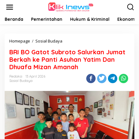
Lewati
ke
konten
Beranda
Pemerintahan
Hukum & Kriminal
Ekonomi B
BRI
Homepage
/
Sosial Budaya
BO
BRI BO Gatot Subroto Salurkan Jumat
Gatot
Subroto
Berkah ke Panti Asuhan Yatim Dan
Salurkan
Dhuafa Mizan Amanah
Jumat
Berkah
Redaksi
13 April 2026
ke
Sosial Budaya
Panti
Asuhan
Yatim
Dan
Dhuafa
Mizan
Amanah