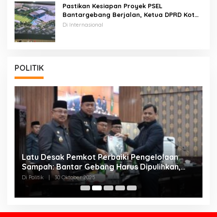
Pastikan Kesiapan Proyek PSEL
Bantargebang Berjalan, Ketua DPRD Kota
Bekasi Dan Rombongan Walikota Bekasi
Di Internasional
Kunker Ke CHINA
POLITIK
Latu Desak Pemkot Perbaiki Pengelolaan
T
Sampah: Bantar Gebang Harus Dipulihkan,
:
Bukan Dikorbankan!
K
Di Politik
|
30 Oktober 2025
Di 