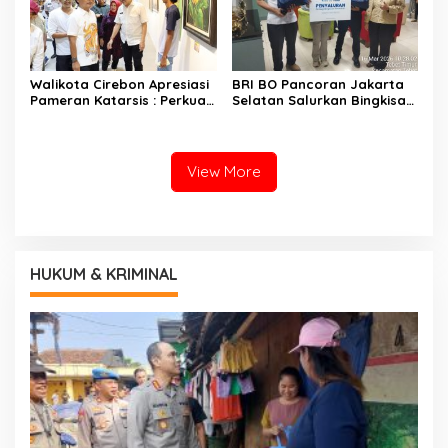
Walikota Cirebon Apresiasi
BRI BO Pancoran Jakarta
Pameran Katarsis : Perkuat
Selatan Salurkan Bingkisan
Eksistensi Seni Lukis Cirebon
Ramadan 1447 Hijriah
Di Kancah Nasional
View More
HUKUM & KRIMINAL