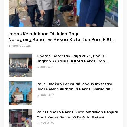
Imbas Kecelakaan Di Jalan Raya
Narogong,Kapolres Bekasi Kota Dan Para PJU
Tinjau TPST Bantargebang
6 Agustus 2026
Operasi Berantas Jaya 2026, Poolisi
Ungkap 77 Kasus Di Kota Bekasi Dan
Amankan 69 Pelaku
17 Juli 2026
Polisi Ungkap Penipuan Modus Investasi
Jual Hewan Kurban Di Bekasi, Kerugian
Hampir 1 Miliar
12 Juni 2026
Polres Metro Bekasi Kota Amankan Penjual
Obat Keras Daftar G Di Kota Bekasi
26 Mei 2026