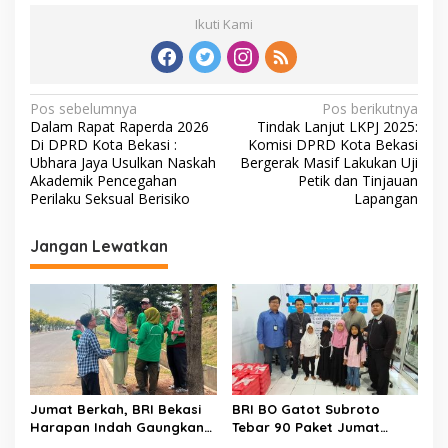
Ikuti Kami
Navigasi
Pos sebelumnya
Pos berikutnya
Dalam Rapat Raperda 2026
Tindak Lanjut LKPJ 2025:
pos
Di DPRD Kota Bekasi :
Komisi DPRD Kota Bekasi
Ubhara Jaya Usulkan Naskah
Bergerak Masif Lakukan Uji
Akademik Pencegahan
Petik dan Tinjauan
Perilaku Seksual Berisiko
Lapangan
Jangan Lewatkan
Jumat Berkah, BRI Bekasi
BRI BO Gatot Subroto
Harapan Indah Gaungkan
Tebar 90 Paket Jumat
Semangat Berbagi Nasi
Berkah Ke Panti Asuhan