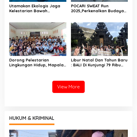
Utamakan Ekologis Jaga
POCARI SWEAT Run
Kelestarian Bawah
2025,Perkenalkan Budaya
Laut,Prioritas Utama KKP
Dan Pariwisata Lombok
Melaui Pariwisata Laut
Kepada Masyarakat Luas
Diving Jadi Ekonomi Biru
Dorong Pelestarian
Libur Natal Dan Tahun Baru
Lingkungan Hidup, Mapala
: BALI Di Kunjungi 79 Ribu
Universitas Indonesia
Wisatawan, 60 %
Eksplorasi Gunung
Wisatawan Internasional
Tertinggi Bengkulu
View More
HUKUM & KRIMINAL