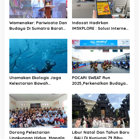
Wamenaker: Pariwisata Dan
Indosat Hadirkan
Budaya Di Sumatra Barat
IM3XPLORE : Solusi Internet
Berperan Strategis Dalam
Simpel Untuk Liburan Akhir
Menciptaan Lapangan
Tahun Ke Destinasi Wisata
Kerja
Domestik Dan Trip Luar
Negeri
Utamakan Ekologis Jaga
POCARI SWEAT Run
Kelestarian Bawah
2025,Perkenalkan Budaya
Laut,Prioritas Utama KKP
Dan Pariwisata Lombok
Melaui Pariwisata Laut
Kepada Masyarakat Luas
Diving Jadi Ekonomi Biru
Dorong Pelestarian
Libur Natal Dan Tahun Baru
Lingkungan Hidup, Mapala
: BALI Di Kunjungi 79 Ribu