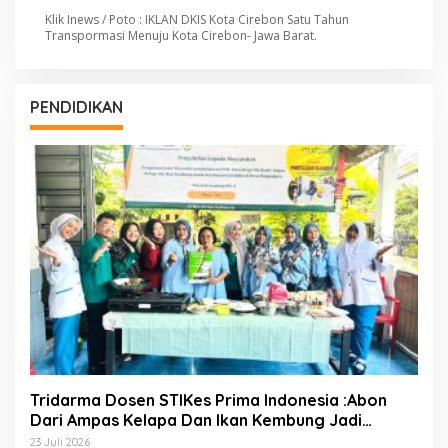
Klik Inews / Poto : IKLAN DKIS Kota Cirebon Satu Tahun
Transpormasi Menuju Kota Cirebon- Jawa Barat.
PENDIDIKAN
Tridarma Dosen STIKes Prima Indonesia :Abon
Dari Ampas Kelapa Dan Ikan Kembung Jadi
Inovasi PMT Balita Di Desa Mangunjaya Bekasi
23 Juli 2026