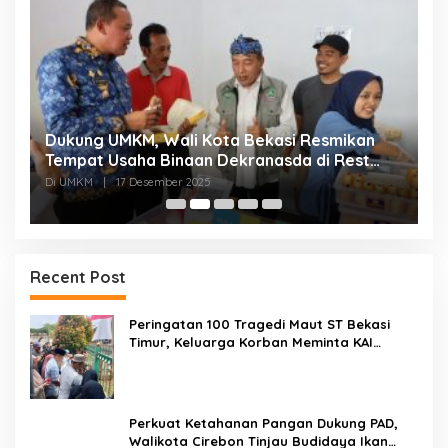
Fokus Perkuat Manajemen Dan Kurasi
P
Produk,Alfamart Berikan Pelatihan Kepada
K
Puluhan UMKM Bekasi
K
Di UMKM
|
13 September 2025
Di
Recent Post
Peringatan 100 Tragedi Maut ST Bekasi
Timur, Keluarga Korban Meminta KAI
Transparan Tangani Kasus Yang Belum Di
Proses Hukum
Perkuat Ketahanan Pangan Dukung PAD,
Walikota Cirebon Tinjau Budidaya Ikan