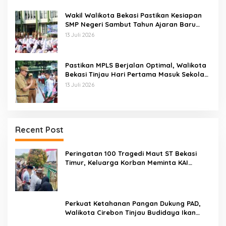
Wakil Walikota Bekasi Pastikan Kesiapan
SMP Negeri Sambut Tahun Ajaran Baru
2026
13 Juli 2026
Pastikan MPLS Berjalan Optimal, Walikota
Bekasi Tinjau Hari Pertama Masuk Sekolah
Di SMPN 12 Kota Bekasi
13 Juli 2026
Recent Post
Peringatan 100 Tragedi Maut ST Bekasi
Timur, Keluarga Korban Meminta KAI
Transparan Tangani Kasus Yang Belum Di
Proses Hukum
Perkuat Ketahanan Pangan Dukung PAD,
Walikota Cirebon Tinjau Budidaya Ikan
Tingkatkan Kesejahteraan Masyarakat