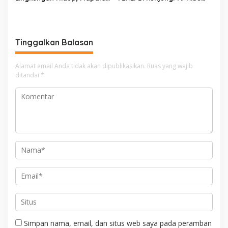
Universitas Indonesia
Wisatawan, 60 %
Eksplorasi Gunung
Wisatawan Internasional
Tertinggi Bengkulu
Tinggalkan Balasan
Alamat email Anda tidak akan dipublikasikan.
Ruas yang wajib
ditandai
*
Simpan nama, email, dan situs web saya pada peramban