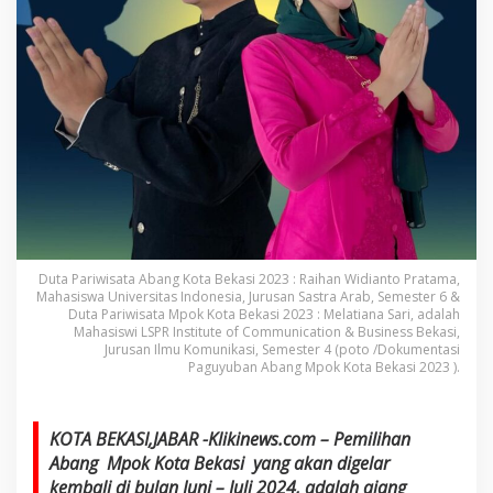
Duta Pariwisata Abang Kota Bekasi 2023 : Raihan Widianto Pratama,
Mahasiswa Universitas Indonesia, Jurusan Sastra Arab, Semester 6 &
Duta Pariwisata Mpok Kota Bekasi 2023 : Melatiana Sari, adalah
Mahasiswi LSPR Institute of Communication & Business Bekasi,
Jurusan Ilmu Komunikasi, Semester 4 (poto /Dokumentasi
Paguyuban Abang Mpok Kota Bekasi 2023 ).
KOTA BEKASI,JABAR -Klikinews.com – Pemilihan
Abang Mpok Kota Bekasi yang akan digelar
kembali di bulan Juni – Juli 2024, adalah ajang