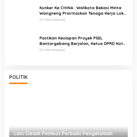
Kunker Ke CHINA : Walikota Bekasi Minta
Wangneng Prioritaskan Tenaga Kerja Lokal
Pada Proyek PSEL
Di Internasional
Pastikan Kesiapan Proyek PSEL
Bantargebang Berjalan, Ketua DPRD Kota
Bekasi Dan Rombongan Walikota Bekasi
Di Internasional
Kunker Ke CHINA
POLITIK
Tidak Penuhi Undangan BK DPRD Kota Bekasi
F