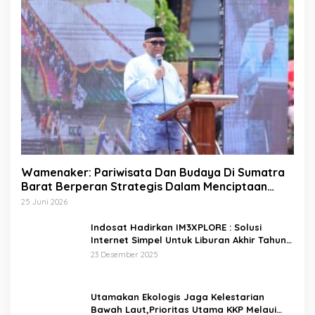
Wamenaker: Pariwisata Dan Budaya Di Sumatra
Barat Berperan Strategis Dalam Menciptaan
Lapangan Kerja
25 Juni 2026
Indosat Hadirkan IM3XPLORE : Solusi
Internet Simpel Untuk Liburan Akhir Tahun
Ke Destinasi Wisata Domestik Dan Trip Luar
23 Desember 2025
Negeri
Utamakan Ekologis Jaga Kelestarian
Bawah Laut,Prioritas Utama KKP Melaui