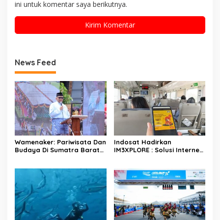
ini untuk komentar saya berikutnya.
News Feed
Wamenaker: Pariwisata Dan
Indosat Hadirkan
Budaya Di Sumatra Barat
IM3XPLORE : Solusi Internet
Berperan Strategis Dalam
Simpel Untuk Liburan Akhir
Menciptaan Lapangan
Tahun Ke Destinasi Wisata
Kerja
Domestik Dan Trip Luar
Negeri