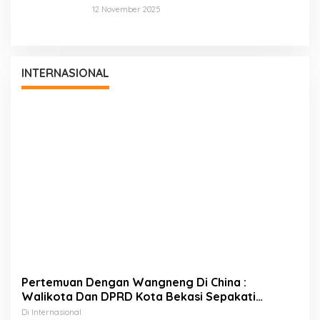
Pariwisata Laut Diving Jadi Ekonomi Biru
12 November 2025
INTERNASIONAL
Pertemuan Dengan Wangneng Di China :
Walikota Dan DPRD Kota Bekasi Sepakati
Percepatan Pembangunan PSEL
Di Internasional