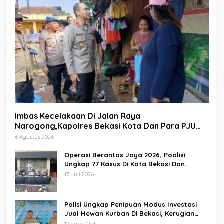
Imbas Kecelakaan Di Jalan Raya
Narogong,Kapolres Bekasi Kota Dan Para PJU
Tinjau TPST Bantargebang
6 Agustus 2026
Operasi Berantas Jaya 2026, Poolisi
Ungkap 77 Kasus Di Kota Bekasi Dan
Amankan 69 Pelaku
17 Juli 2026
Polisi Ungkap Penipuan Modus Investasi
Jual Hewan Kurban Di Bekasi, Kerugian
Hampir 1 Miliar
12 Juni 2026