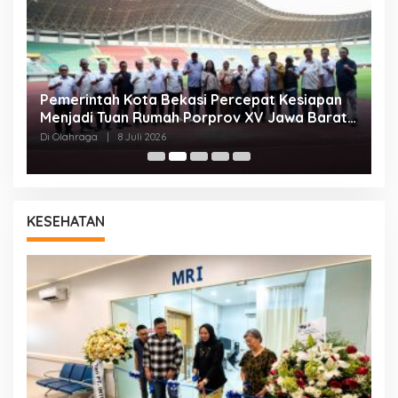
Pemerintah Kota Bekasi Percepat Kesiapan
K
Menjadi Tuan Rumah Porprov XV Jawa Barat
K
2026
Di Olahraga
|
8 Juli 2026
Di
KESEHATAN