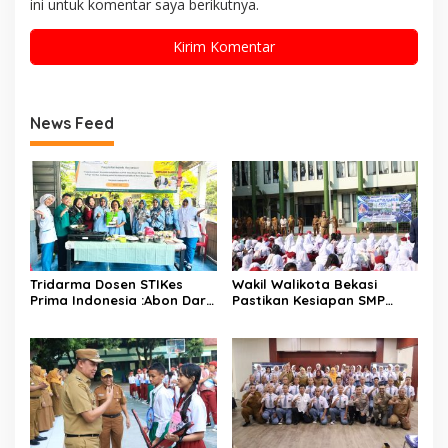
ini untuk komentar saya berikutnya.
News Feed
Tridarma Dosen STIKes
Wakil Walikota Bekasi
Prima Indonesia :Abon Dari
Pastikan Kesiapan SMP
Ampas Kelapa Dan Ikan
Negeri Sambut Tahun
Kembung Jadi Inovasi PMT
Ajaran Baru 2026
Balita Di Desa Mangunjaya
Bekasi