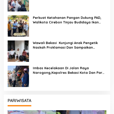
Transparan Tangani Kasus Yang Belum Di
Proses Hukum
Perkuat Ketahanan Pangan Dukung PAD,
Walikota Cirebon Tinjau Budidaya Ikan
Tingkatkan Kesejahteraan Masyarakat
Wawali Bekasi Kunjungi Anak Pengetik
Naskah Proklamasi Dan Sampaikan
Undangan HUT RI Dari Presiden Prabowo
Imbas Kecelakaan Di Jalan Raya
Narogong,Kapolres Bekasi Kota Dan Para
PJU Tinjau TPST Bantargebang
PARIWISATA