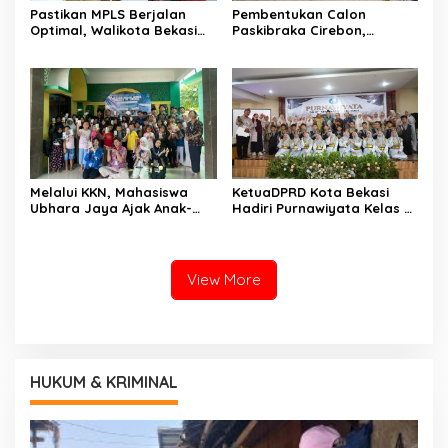
Pastikan MPLS Berjalan
Pembentukan Calon
Optimal, Walikota Bekasi
Paskibraka Cirebon,
Tinjau Hari Pertama Masuk
Generasi Calon Pemimpin
Sekolah Di SMPN 12 Kota
Bangsa Dan Berkarakter
Bekasi
Pancasila
Melalui KKN, Mahasiswa
KetuaDPRD Kota Bekasi
Ubhara Jaya Ajak Anak-
Hadiri Purnawiyata Kelas VI
anak Rawa Buwek Bekasi
Angkatan XVII SD Islam
Belajar Menjaga Diri Dan
Baabut Taubah
Gemar Menabung
View More
HUKUM & KRIMINAL