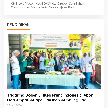
Klik Inews / Poto : IKLAN DKIS Kota Cirebon Satu Tahun
Transpormasi Menuju Kota Cirebon- Jawa Barat.
PENDIDIKAN
Tridarma Dosen STIKes Prima Indonesia :Abon
Dari Ampas Kelapa Dan Ikan Kembung Jadi
Inovasi PMT Balita Di Desa Mangunjaya Bekasi
23 Juli 2026