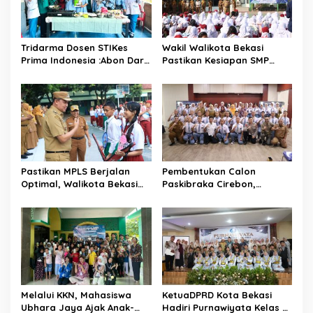
Tridarma Dosen STIKes
Wakil Walikota Bekasi
Prima Indonesia :Abon Dari
Pastikan Kesiapan SMP
Ampas Kelapa Dan Ikan
Negeri Sambut Tahun
Kembung Jadi Inovasi PMT
Ajaran Baru 2026
Balita Di Desa Mangunjaya
Bekasi
Pastikan MPLS Berjalan
Pembentukan Calon
Optimal, Walikota Bekasi
Paskibraka Cirebon,
Tinjau Hari Pertama Masuk
Generasi Calon Pemimpin
Sekolah Di SMPN 12 Kota
Bangsa Dan Berkarakter
Bekasi
Pancasila
Melalui KKN, Mahasiswa
KetuaDPRD Kota Bekasi
Ubhara Jaya Ajak Anak-
Hadiri Purnawiyata Kelas VI