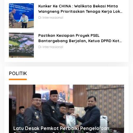
Kunker Ke CHINA : Walikota Bekasi Minta
Wangneng Prioritaskan Tenaga Kerja Lokal
Pada Proyek PSEL
Di Internasional
Pastikan Kesiapan Proyek PSEL
Bantargebang Berjalan, Ketua DPRD Kota
Bekasi Dan Rombongan Walikota Bekasi
Di Internasional
Kunker Ke CHINA
POLITIK
Latu Desak Pemkot Perbaiki Pengelolaan
T