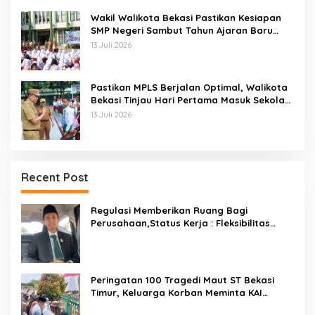
Wakil Walikota Bekasi Pastikan Kesiapan
SMP Negeri Sambut Tahun Ajaran Baru
2026
13 Juli 2026
Pastikan MPLS Berjalan Optimal, Walikota
Bekasi Tinjau Hari Pertama Masuk Sekolah
Di SMPN 12 Kota Bekasi
13 Juli 2026
Recent Post
Regulasi Memberikan Ruang Bagi
Perusahaan,Status Kerja : Fleksibilitas
Tidak Boleh Menghilangkan Kepastian
Peringatan 100 Tragedi Maut ST Bekasi
Timur, Keluarga Korban Meminta KAI
Transparan Tangani Kasus Yang Belum Di