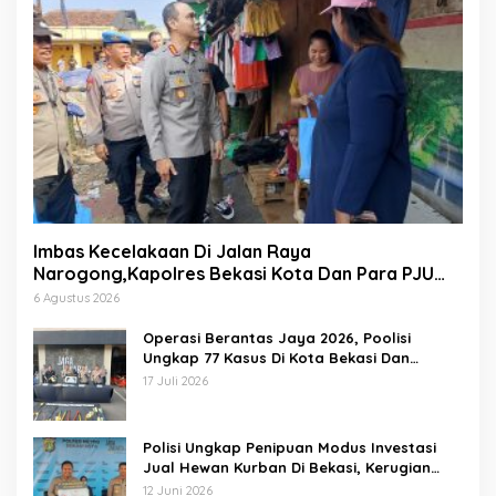
Imbas Kecelakaan Di Jalan Raya
Narogong,Kapolres Bekasi Kota Dan Para PJU
Tinjau TPST Bantargebang
6 Agustus 2026
Operasi Berantas Jaya 2026, Poolisi
Ungkap 77 Kasus Di Kota Bekasi Dan
Amankan 69 Pelaku
17 Juli 2026
Polisi Ungkap Penipuan Modus Investasi
Jual Hewan Kurban Di Bekasi, Kerugian
Hampir 1 Miliar
12 Juni 2026