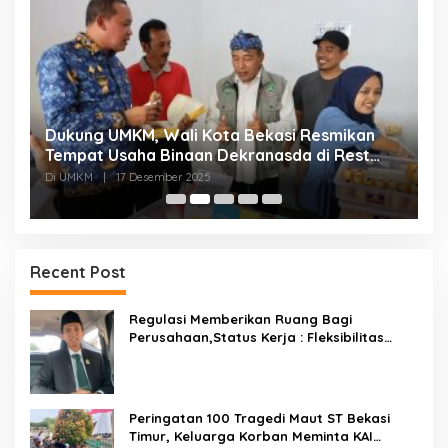
Dukung UMKM, Wali Kota Bekasi Resmikan
F
Tempat Usaha Binaan Dekranasda di Rest
P
Area KM 6B Jakarta Cikampek
P
Di UMKM
|
17 Desember 2025
Di
Recent Post
Regulasi Memberikan Ruang Bagi
Perusahaan,Status Kerja : Fleksibilitas
Tidak Boleh Menghilangkan Kepastian
Peringatan 100 Tragedi Maut ST Bekasi
Timur, Keluarga Korban Meminta KAI