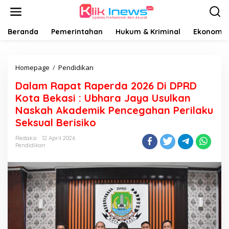
Lewati
ke
konten
Beranda
Pemerintahan
Hukum & Kriminal
Ekonomi B
Dalam
Homepage
/
Pendidikan
Rapat
Dalam Rapat Raperda 2026 Di DPRD
Raperda
2026
Kota Bekasi : Ubhara Jaya Usulkan
Di
Naskah Akademik Pencegahan Perilaku
DPRD
Seksual Berisiko
Kota
Bekasi
Redaksi
12 April 2026
:
Pendidikan
Ubhara
Jaya
Usulkan
Naskah
Akademik
Pencegahan
Perilaku
Seksual
Berisiko