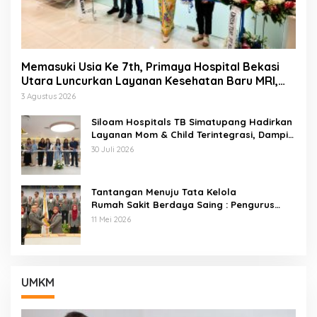
Memasuki Usia Ke 7th, Primaya Hospital Bekasi
Utara Luncurkan Layanan Kesehatan Baru MRI,
Wellness Center, Brain Dan Neurospine Center
3 Agustus 2026
Siloam Hospitals TB Simatupang Hadirkan
Layanan Mom & Child Terintegrasi, Dampin
gi Keluarga Dari Kehamilan Hingga Tumbuh
30 Juli 2026
Kembang Anak
Tantangan Menuju Tata Kelola
Rumah Sakit Berdaya Saing : Pengurus
ARSSI 2026–2029 Cabang Kota Bekasi
11 Mei 2026
Resmi Di Lantik
UMKM