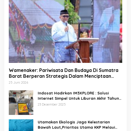
Wamenaker: Pariwisata Dan Budaya Di Sumatra
Barat Berperan Strategis Dalam Menciptaan
Lapangan Kerja
25 Juni 2026
Indosat Hadirkan IM3XPLORE : Solusi
Internet Simpel Untuk Liburan Akhir Tahun
Ke Destinasi Wisata Domestik Dan Trip Luar
23 Desember 2025
Negeri
Utamakan Ekologis Jaga Kelestarian
Bawah Laut,Prioritas Utama KKP Melaui