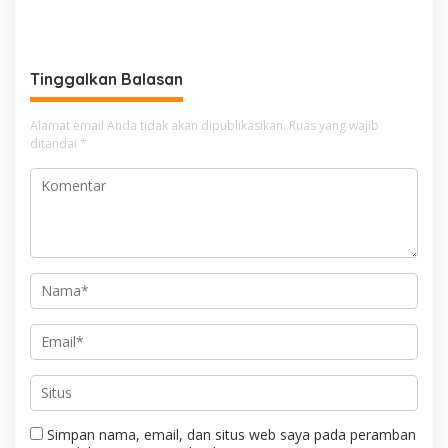
anak Rawa Buwek Bekasi
Angkatan XVII SD Islam
Belajar Menjaga Diri Dan
Baabut Taubah
Gemar Menabung
Tinggalkan Balasan
Alamat email Anda tidak akan dipublikasikan.
Ruas yang wajib
ditandai
*
Simpan nama, email, dan situs web saya pada peramban