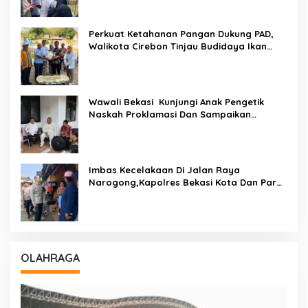
Proses Hukum
Perkuat Ketahanan Pangan Dukung PAD,
Walikota Cirebon Tinjau Budidaya Ikan
Tingkatkan Kesejahteraan Masyarakat
Wawali Bekasi Kunjungi Anak Pengetik
Naskah Proklamasi Dan Sampaikan
Undangan HUT RI Dari Presiden Prabowo
Imbas Kecelakaan Di Jalan Raya
Narogong,Kapolres Bekasi Kota Dan Para
PJU Tinjau TPST Bantargebang
OLAHRAGA