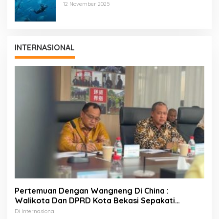
Pariwisata Laut Diving Jadi Ekonomi Biru
12 November 2025
INTERNASIONAL
Pertemuan Dengan Wangneng Di China :
Walikota Dan DPRD Kota Bekasi Sepakati
Percepatan Pembangunan PSEL
Di Internasional