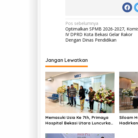
Navigasi
Pos sebelumnya
Optimalkan SPMB 2026-2027, Komis
pos
IV DPRD Kota Bekasi Gelar Rakor
Dengan Dinas Pendidikan
Jangan Lewatkan
Memasuki Usia Ke 7th, Primaya
Siloam H
Hospital Bekasi Utara Luncurkan
Hadirkan
Layanan Kesehatan Baru MRI,
erintegr
Wellness Center, Brain Dan
ari Keha