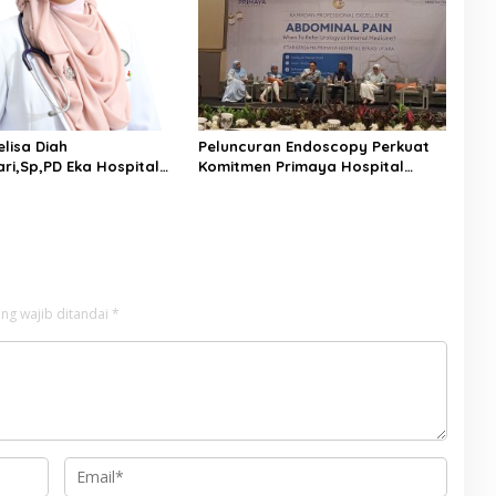
nak
Lantik
elisa Diah
Peluncuran Endoscopy Perkuat
ari,Sp,PD Eka Hospital
Komitmen Primaya Hospital
 Cara Mencegah Gula
Bekasi Utara,Hadirkan Layanan
lonjak Saat Berbuka
Kesehatan Yang Modern
ng wajib ditandai
*