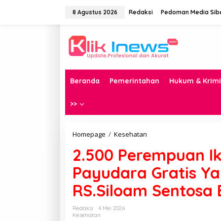
Lewati
ke
8 Agustus 2026
Redaksi
Pedoman Media Sib
konten
Beranda
Pemerintahan
Hukum & Krimi
>>
2.500
Homepage
/
Kesehatan
Perempuan
2.500 Perempuan Ik
Ikuti
Skrining
Payudara Gratis Ya
USG
Payudara
RS.Siloam Sentosa 
Gratis
Yang
Di
Redaksi
4 Mei 2026
Gelar
Kesehatan