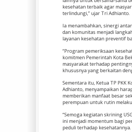
lainnya untuk bersama-sama b
kesehatan terbaik agar masyar
terlindungi,” ujar Tri Adhianto.
Ia menambahkan, sinergi antara
dan komunitas menjadi langka
layanan kesehatan preventif b
“Program pemeriksaan kesehata
komitmen Pemerintah Kota Bek
masyarakat terhadap pentingnya
khususnya yang berkaitan den
Sementara itu, Ketua TP PKK K
Adhianto, menyampaikan harapa
memberikan manfaat besar sek
perempuan untuk rutin melaku
“Semoga kegiatan skrining USG
ini menjadi momentum bagi pe
peduli terhadap kesehatannya. H