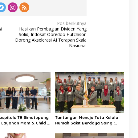
Pos berikutnya
i
Hasilkan Pembagian Dividen Yang
Solid, Indosat Ooredoo Hutchison
Dorong Akselerasi AI Terapan Skala
Nasional
ospitals TB Simatupang
Tantangan Menuju Tata Kelola
 Layanan Mom & Child T
Rumah Sakit Berdaya Saing :
asi, Dampingi Keluarga D
Pengurus ARSSI 2026–2029
milan Hingga Tumbuh Ke
Cabang Kota Bekasi Resmi Di