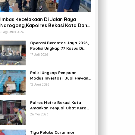
Imbas Kecelakaan Di Jalan Raya
Narogong,Kapolres Bekasi Kota Dan
Para PJU Tinjau TPST Bantargebang
6 Agustus 2026
Operasi Berantas Jaya 2026,
Poolisi Ungkap 77 Kasus Di
Kota Bekasi Dan Amankan 69
17 Juli 2026
Pelaku
Polisi Ungkap Penipuan
Modus Investasi Jual Hewan
Kurban Di Bekasi, Kerugian
12 Juni 2026
Hampir 1 Miliar
Polres Metro Bekasi Kota
Amankan Penjual Obat Keras
Daftar G Di Kota Bekasi
26 Mei 2026
Tiga Pelaku Curanmor