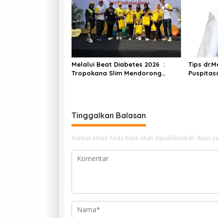
Neurospine Center
mbang A
Melalui Beat Diabetes 2026 :
Tips dr.M
Tropokana Slim Mendorong
Puspitas
Literasi Kesehatan Untuk Gaya
Bekasi :
Hidup Sehat di 35 Kota
Darah Me
Puasa
Tinggalkan Balasan
Alamat email Anda tidak akan dipublikasikan.
Ruas ya