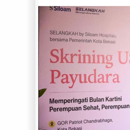
TP
PKK
Dan
RS.Siloam
Sentosa
Bekasi