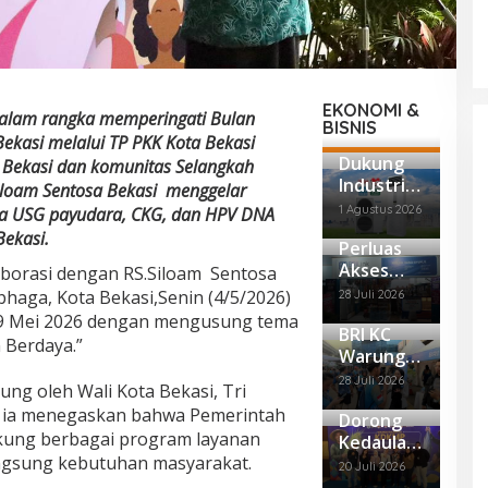
EKONOMI &
Dalam rangka memperingati Bulan
BISNIS
Bekasi melalui TP PKK Kota Bekasi
Dukung
 Bekasi dan komunitas Selangkah
Industri
iloam Sentosa Bekasi menggelar
Dalam
1 Agustus 2026
upa USG payudara, CKG, dan HPV DNA
Negeri
Bekasi.
Perluas
Tersertifi
Akses
kasi
aborasi dengan RS.Siloam Sentosa
Inklusi
TKDN,
haga, Kota Bekasi,Senin (4/5/2026)
28 Juli 2026
Keuanga
Panasoni
 9 Mei 2026 dengan mengusung tema
BRI KC
n,BRI
c Resmi
Berdaya.”
Warung
Depok
Produksi
Buncit
Maksimal
AC Floor
28 Juli 2026
ung oleh Wali Kota Bekasi, Tri
Tawarkan
kan Agen
Standing
, ia menegaskan bahwa Pemerintah
Dorong
Solusi
BRILink
PB5
kung berbagai program layanan
Kedaulat
Keuanga
Memberi
Series
ngsung kebutuhan masyarakat.
an
n dan
Peluang
Dengan
20 Juli 2026
Ekonomi
Layanan